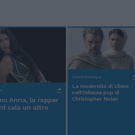
Controtempo
La modernità di Ulisse
po
nell'Odissea pop di
Christopher Nolan
o Anna, la rapper
rd cala un altro