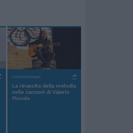
Controtempo
La rinascita della melodia
nelle canzoni di Valerio
Piccolo