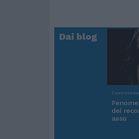
Dai blog
Controtem
Fenomen
dei reco
asso