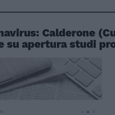
navirus: Calderone (Cu
 su apertura studi pr
a
a
20
a