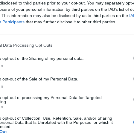
disclosed to third parties prior to your opt-out. You may separately opt-
re i conteggi per la gestione delle buste
losure of your personal information by third parties on the IAB’s list of
 i lavoratori italiani. Senza l'attività
. This information may also be disclosed by us to third parties on the
IA
e dei consulenti del lavoro, oltre
Participants
that may further disclose it to other third parties.
 lavoratori subordinati e autonomi italiani
o senza assistenza", spiega ancora. E per
Le
uesta delicatezza di ruolo "è stata colta
da
l Data Processing Opt Outs
governatore Fontana che, prima del Dpcm
Rudy Giuliani a Come States?
Le
te portata giuridica più ampia, ha diramato
Trump, Meloni e la strategia
o opt-out of the Sharing of my personal data.
americana
 scorso un'ordinanza con cui ha chiuso le
In
li studi professionali 'salvo quelle relative
ndifferibili e urgenti o sottoposti a termini
o opt-out of the Sale of my Personal Data.
'", conclude.
In
to opt-out of processing my Personal Data for Targeted
ing.
In
o opt-out of Collection, Use, Retention, Sale, and/or Sharing
ersonal Data that Is Unrelated with the Purposes for which it
lected.
Out