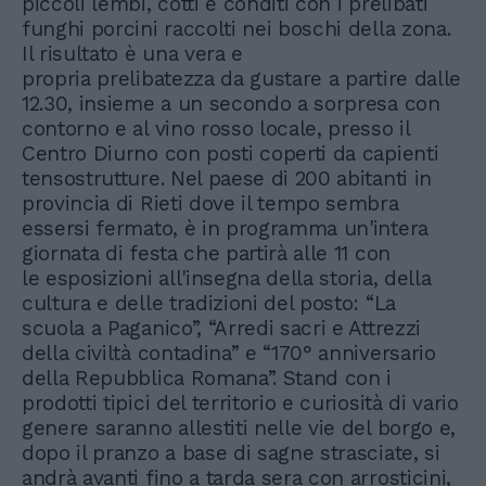
piccoli lembi, cotti e conditi con i prelibati
funghi porcini raccolti nei boschi della zona.
Il risultato è una vera e
propria prelibatezza da gustare a partire dalle
12.30, insieme a un secondo a sorpresa con
contorno e al vino rosso locale, presso il
Centro Diurno con posti coperti da capienti
tensostrutture. Nel paese di 200 abitanti in
provincia di Rieti dove il tempo sembra
essersi fermato, è in programma un'intera
giornata di festa che partirà alle 11 con
le esposizioni all'insegna della storia, della
cultura e delle tradizioni del posto: “La
scuola a Paganico”, “Arredi sacri e Attrezzi
della civiltà contadina” e “170° anniversario
della Repubblica Romana”. Stand con i
prodotti tipici del territorio e curiosità di vario
genere saranno allestiti nelle vie del borgo e,
dopo il pranzo a base di sagne strasciate, si
andrà avanti fino a tarda sera con arrosticini,