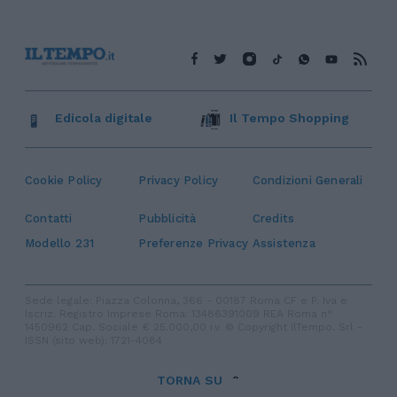
Edicola digitale
Il Tempo Shopping
Cookie Policy
Privacy Policy
Condizioni Generali
Contatti
Pubblicità
Credits
Modello 231
Preferenze Privacy
Assistenza
Sede legale: Piazza Colonna, 366 - 00187 Roma CF e P. Iva e
Iscriz. Registro Imprese Roma: 13486391009 REA Roma n°
1450962 Cap. Sociale € 25.000,00 i.v. © Copyright IlTempo. Srl -
ISSN (sito web): 1721-4084
TORNA SU