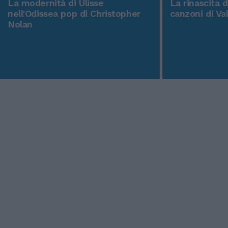
La modernità di Ulisse
La rinascita 
nell'Odissea pop di Christopher
canzoni di Va
Nolan