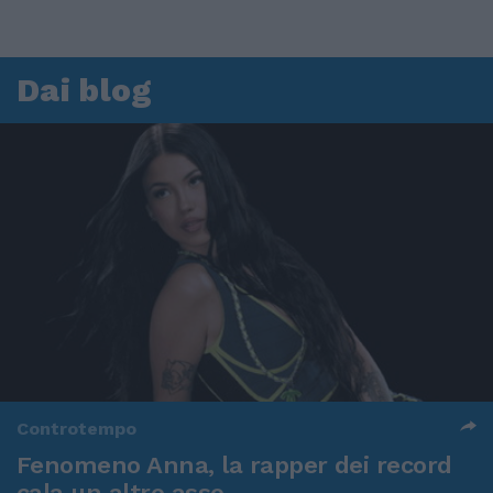
Dai blog
Controtempo
Fenomeno Anna, la rapper dei record
cala un altro asso