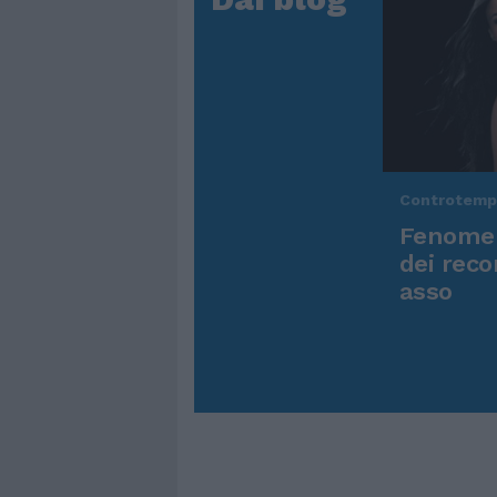
Controtem
Fenomen
dei reco
asso