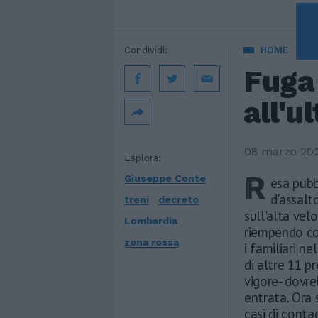
A 
Condividi:
HOME
Fuga 
all'u
08 marzo 20
Esplora:
R
Giuseppe Conte
esa pubb
d'assalto
treni
decreto
sull'alta vel
Lombardia
riempendo com
zona rossa
i familiari n
di altre 11 p
vigore- dovre
entrata. Ora 
casi di conta