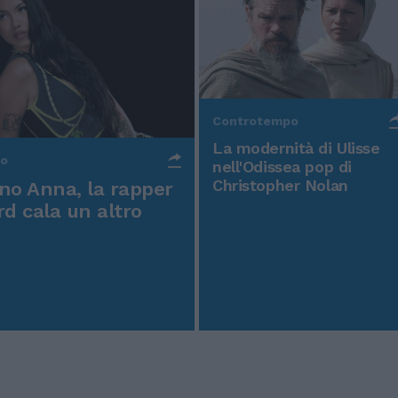
Controtempo
La modernità di Ulisse
po
nell'Odissea pop di
Christopher Nolan
o Anna, la rapper
rd cala un altro