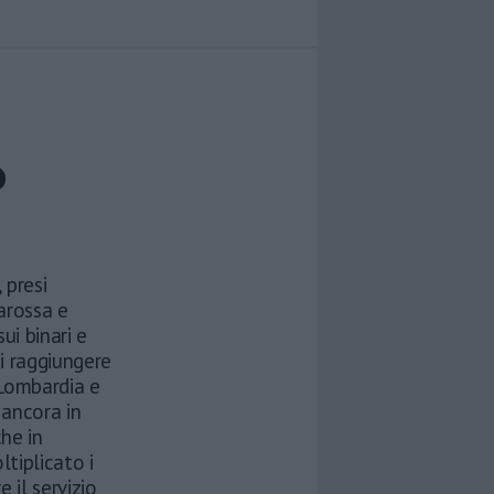
o
 presi
iarossa e
ui binari e
di raggiungere
a Lombardia e
 ancora in
che in
tiplicato i
 il servizio