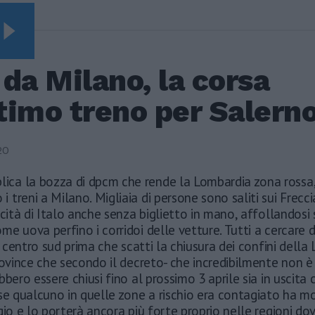
Video Vista
SEGUIRE
Leonardo Maria Del
da Milano, la corsa
Vecchio dall'ex
compagna in ospedale.
ltimo treno per Salern
Le dichiarazioni ai
giornalisti
Terremoto, viene giù
20
tutto: i video
impressionanti a
lica la bozza di dpcm che rende la Lombardia zona rossa,
Pozzuoli
 i treni a Milano. Migliaia di persone sono saliti sui Frecc
ocità di Italo anche senza biglietto in mano, affollandosi s
Rudy Giuliani a Come
States? Trump, Meloni
e uova perfino i corridoi delle vetture. Tutti a cercare 
e la strategia
el centro sud prima che scatti la chiusura dei confini dell
americana
rovince che secondo il decreto- che incredibilmente non è
bbero essere chiusi fino al prossimo 3 aprile sia in uscita 
se qualcuno in quelle zone a rischio era contagiato ha mol
gio e lo porterà ancora più forte proprio nelle regioni dove