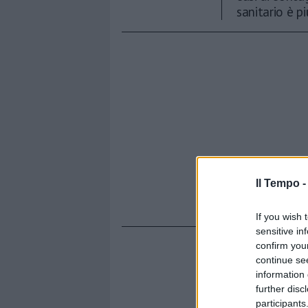
sanitario è p
Il Tempo 
If you wish 
sensitive in
confirm you
continue se
information 
further disc
participants