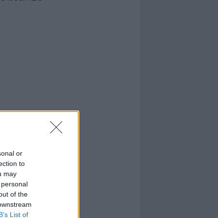
sonal or
ection to
ou may
 personal
out of the
 downstream
B’s List of