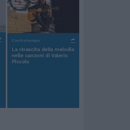
Controtempo
La rinascita della melodia
nelle canzoni di Valerio
Piccolo