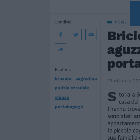
A 
Condividi:
HOME
Brici
aguzz
port
Esplora:
briciola
cagnolina
13 ottobre 20
polizia stradale
S
toria a l
chiusa
casa dei 
portabagagli
l'hanno trova
sono stati ar
appartamenti
la piccola ca
sua famiglia 