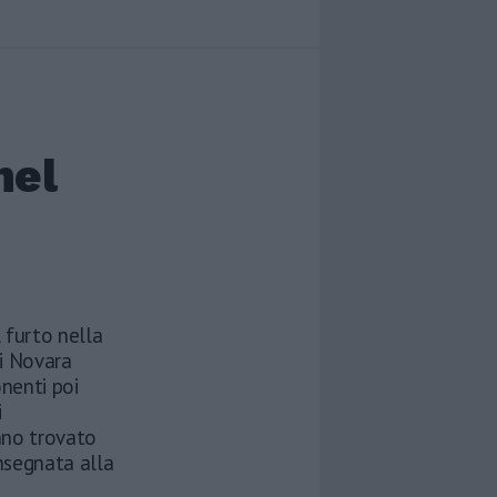
nel
l furto nella
di Novara
nenti poi
i
nno trovato
nsegnata alla