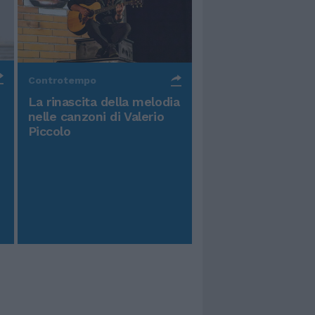
Controtempo
La rinascita della melodia
nelle canzoni di Valerio
Piccolo