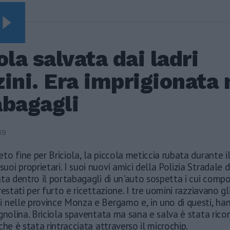
Video Vista
SEGUIRE
Leonardo Maria Del
ola salvata dai ladri
Vecchio dall'ex
compagna in ospedale.
ini. Era imprigionata 
Le dichiarazioni ai
giornalisti
abagagli
Terremoto, viene giù
tutto: i video
impressionanti a
19
Pozzuoli
ieto fine per Briciola, la piccola meticcia rubata durante i
Rudy Giuliani a Come
States? Trump, Meloni
suoi proprietari. I suoi nuovi amici della Polizia Stradale 
e la strategia
ta dentro il portabagagli di un'auto sospetta i cui compo
americana
restati per furto e ricettazione. I tre uomini razziavano gl
 nelle province Monza e Bergamo e, in uno di questi, ha
gnolina. Briciola spaventata ma sana e salva è stata rico
che è stata rintracciata attraverso il microchip.