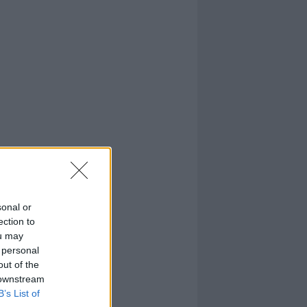
sonal or
ection to
ou may
 personal
out of the
 downstream
B’s List of