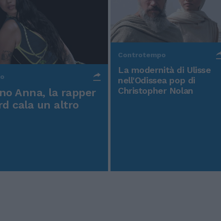
Controtempo
La modernità di Ulisse
po
nell'Odissea pop di
Christopher Nolan
o Anna, la rapper
rd cala un altro