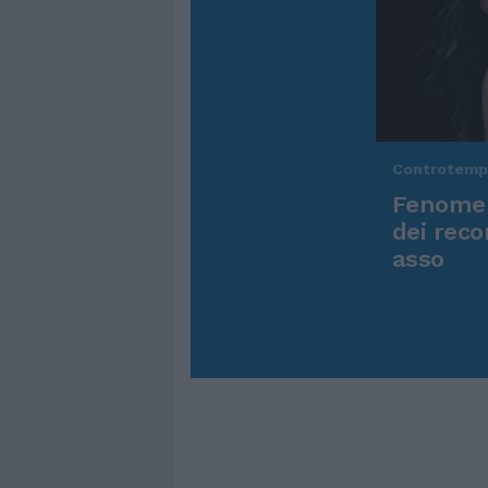
Controtem
Fenomen
dei reco
asso