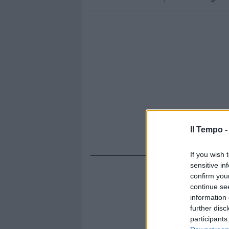
Il Tempo 
If you wish 
sensitive in
confirm you
continue se
information 
further disc
participants