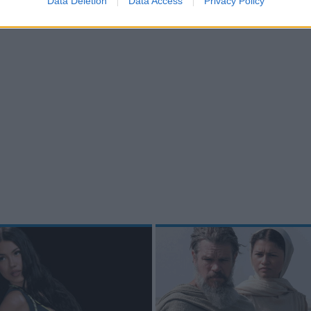
Data Deletion
Data Access
Privacy Policy