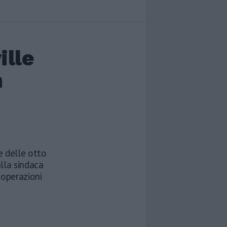
ille
n
e delle otto
lla sindaca
 operazioni