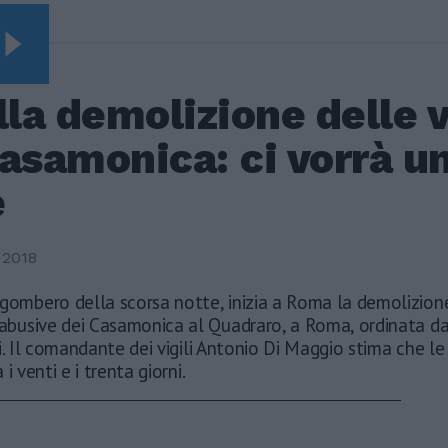
Video Vista
SEGUIRE
Leonardo Maria Del
lla demolizione delle v
Vecchio dall'ex
compagna in ospedale.
asamonica: ci vorrà u
Le dichiarazioni ai
giornalisti
e
Terremoto, viene giù
tutto: i video
impressionanti a
 2018
Pozzuoli
gombero della scorsa notte, inizia a Roma la demolizion
Rudy Giuliani a Come
States? Trump, Meloni
 abusive dei Casamonica al Quadraro, a Roma, ordinata da
e la strategia
i. Il comandante dei vigili Antonio Di Maggio stima che le
americana
i venti e i trenta giorni.