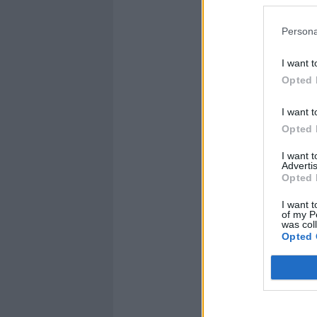
Persona
I want t
Opted 
I want t
Opted 
I want 
Advertis
Opted 
I want t
of my P
was col
Opted 