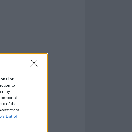
sonal or
ection to
ou may
 personal
out of the
 downstream
B’s List of