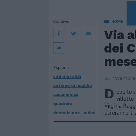
A 
Condividi:
HOME
Via a
dei C
mes
Esplora:
virginia raggi
25 novembre
antonio di maggio
D
opo lo s
casamonica
villette
quadraro
Virginia Ragg
dureranno tra 
demolizione
video