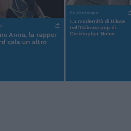
Controtempo
La modernità di Ulisse
po
nell'Odissea pop di
Christopher Nolan
o Anna, la rapper
rd cala un altro