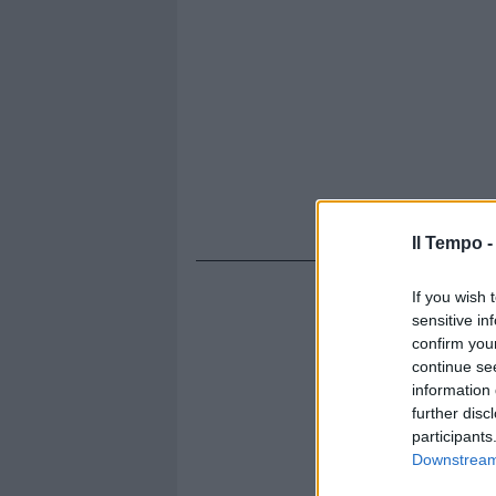
Il Tempo 
If you wish 
sensitive in
confirm you
continue se
information 
further disc
participants
Downstream 