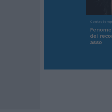
Controtem
Fenomen
dei reco
asso