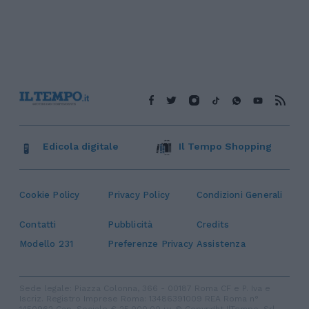
Edicola digitale
Il Tempo Shopping
Cookie Policy
Privacy Policy
Condizioni Generali
Contatti
Pubblicità
Credits
Modello 231
Preferenze Privacy
Assistenza
Sede legale: Piazza Colonna, 366 - 00187 Roma CF e P. Iva e
Iscriz. Registro Imprese Roma: 13486391009 REA Roma n°
1450962 Cap. Sociale € 25.000,00 i.v. © Copyright IlTempo. Srl -