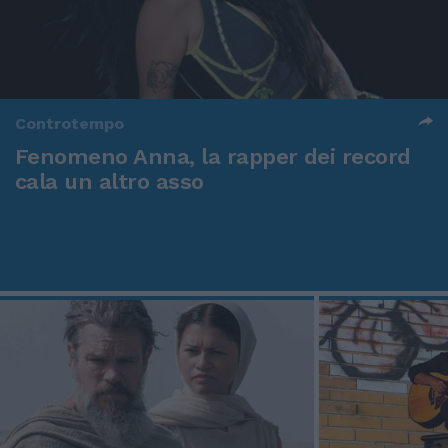
Controtempo
Fenomeno Anna, la rapper dei record
cala un altro asso