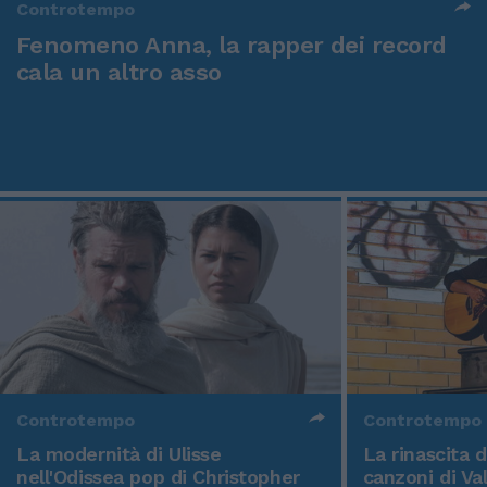
Controtempo
Fenomeno Anna, la rapper dei record
cala un altro asso
Controtempo
Controtempo
La modernità di Ulisse
La rinascita 
nell'Odissea pop di Christopher
canzoni di Va