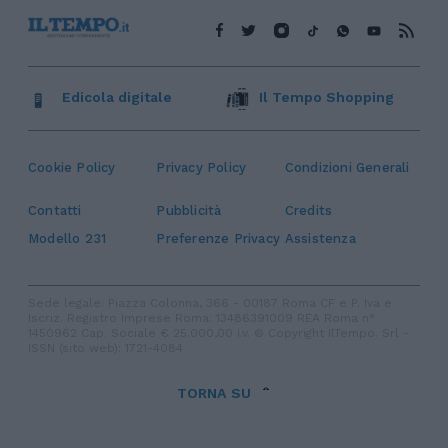
Edicola digitale
Il Tempo Shopping
Cookie Policy
Privacy Policy
Condizioni Generali
Contatti
Pubblicità
Credits
Modello 231
Preferenze Privacy
Assistenza
Sede legale: Piazza Colonna, 366 - 00187 Roma CF e P. Iva e
Iscriz. Registro Imprese Roma: 13486391009 REA Roma n°
1450962 Cap. Sociale € 25.000,00 i.v. © Copyright IlTempo. Srl -
ISSN (sito web): 1721-4084
TORNA SU