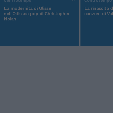
Controtempo
Controtempo
La modernità di Ulisse
La rinascita 
nell'Odissea pop di Christopher
canzoni di Va
Nolan