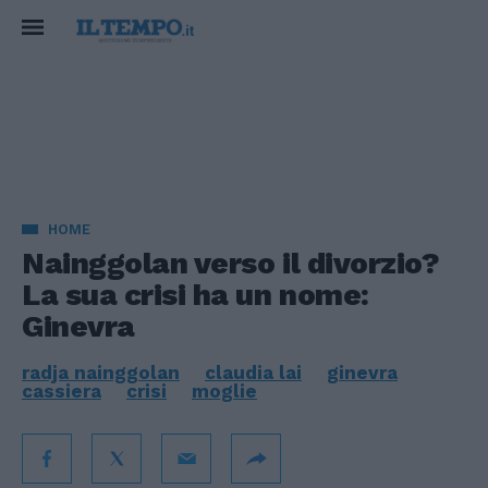
HOME
Nainggolan verso il divorzio?
La sua crisi ha un nome:
Ginevra
radja nainggolan
claudia lai
ginevra
cassiera
crisi
moglie