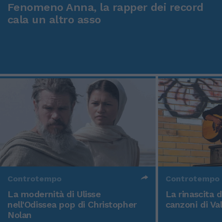
Fenomeno Anna, la rapper dei record
cala un altro asso
Controtempo
Controtempo
La modernità di Ulisse
La rinascita 
nell'Odissea pop di Christopher
canzoni di Va
Nolan