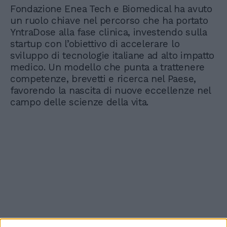
Fondazione Enea Tech e Biomedical ha avuto
un ruolo chiave nel percorso che ha portato
YntraDose alla fase clinica, investendo sulla
startup con l’obiettivo di accelerare lo
sviluppo di tecnologie italiane ad alto impatto
medico. Un modello che punta a trattenere
competenze, brevetti e ricerca nel Paese,
favorendo la nascita di nuove eccellenze nel
campo delle scienze della vita.