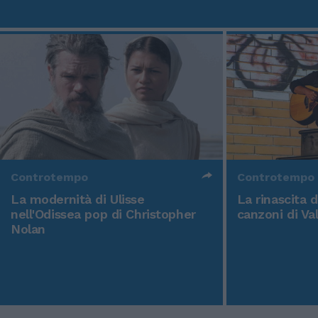
Controtempo
Controtempo
La modernità di Ulisse
La rinascita 
nell'Odissea pop di Christopher
canzoni di Va
Nolan