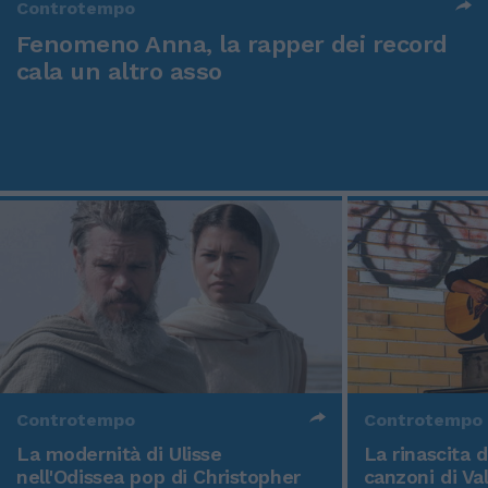
Controtempo
Fenomeno Anna, la rapper dei record
cala un altro asso
Controtempo
Controtempo
La modernità di Ulisse
La rinascita 
nell'Odissea pop di Christopher
canzoni di Va