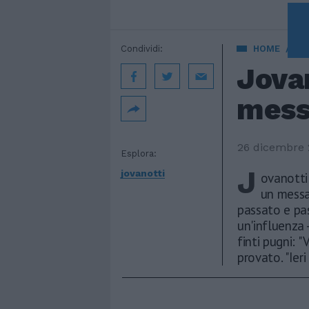
Condividi:
HOME
GE
Jovan
messa
26 dicembre 
Esplora:
J
jovanotti
ovanotti
un messa
passato e pas
un'influenza -
finti pugni: "
provato. "Ier