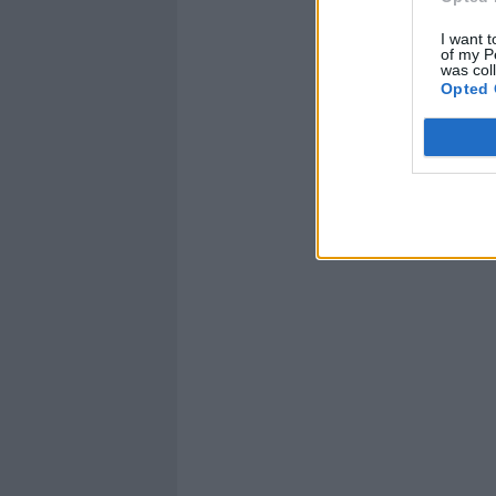
I want t
of my P
was col
Opted 