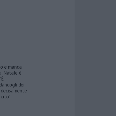
tto e manda
a. Natale è
"È
 dandogli dei
iso decisamente
nato".