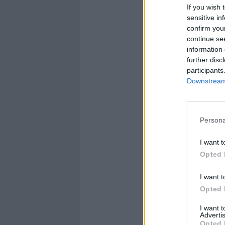
If you wish 
sensitive in
confirm you
continue se
information 
further disc
participants
Downstream 
Persona
I want t
Opted 
I want t
Opted 
I want 
Advertis
Opted 