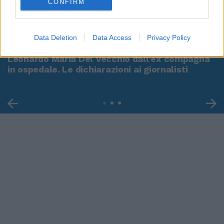
CONFIRM
00:00
01:16
Data Deletion
Data Access
Privacy Policy
Leonardo Maria Del Vecchio dall'ex compagna
in ospedale. Le dichiarazioni ai giornalisti