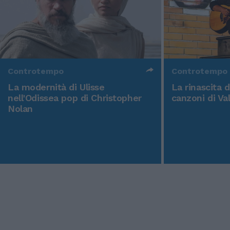
Controtempo
Controtempo
La modernità di Ulisse
La rinascita 
nell'Odissea pop di Christopher
canzoni di Va
Nolan