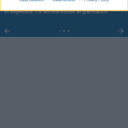
Leonardo Maria Del Vecchio dall'ex compagna
in ospedale. Le dichiarazioni ai giornalisti