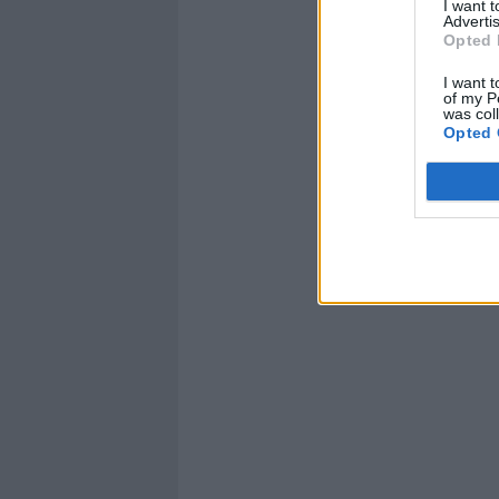
I want 
Advertis
Opted 
I want t
of my P
was col
Opted 