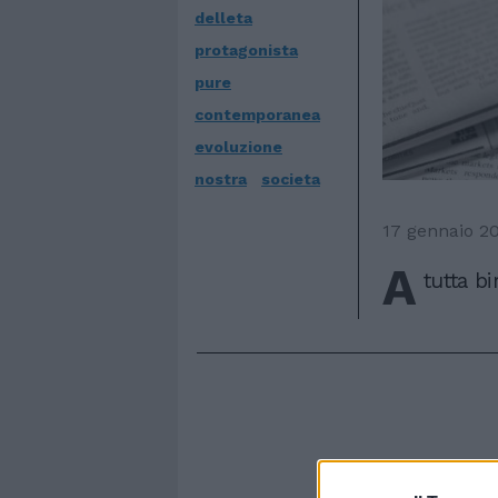
delleta
protagonista
pure
contemporanea
evoluzione
nostra
societa
17 gennaio 2
A
tutta bi