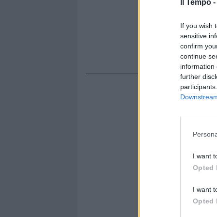
Il Tempo 
If you wish 
sensitive in
confirm you
continue se
information 
further disc
participants
Downstream 
Persona
I want t
Opted 
I want t
Opted 