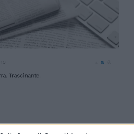
a
a
010
a
rra. Trascinante.