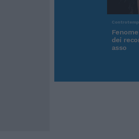
Controtem
Fenomen
dei reco
asso