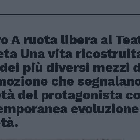
o A ruota libera al Tea
a Una vita ricostruit
 dei più diversi mezzi d
ozione che segnalano 
età del protagonista c
emporanea evoluzione 
tà.