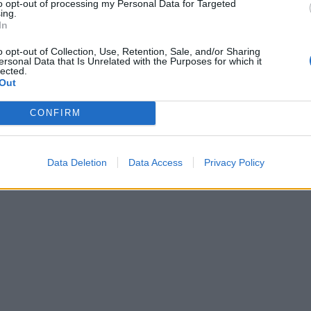
to opt-out of processing my Personal Data for Targeted
ing.
In
o opt-out of Collection, Use, Retention, Sale, and/or Sharing
ersonal Data that Is Unrelated with the Purposes for which it
lected.
Out
CONFIRM
Data Deletion
Data Access
Privacy Policy