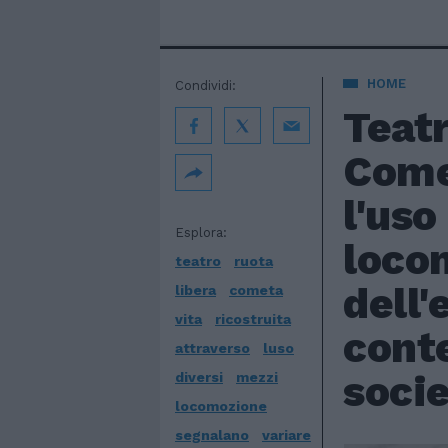
HOME
Condividi:
Teatr
Comet
l'uso
Esplora:
locom
teatro
ruota
dell'
libera
cometa
vita
ricostruita
cont
attraverso
luso
socie
diversi
mezzi
locomozione
segnalano
variare