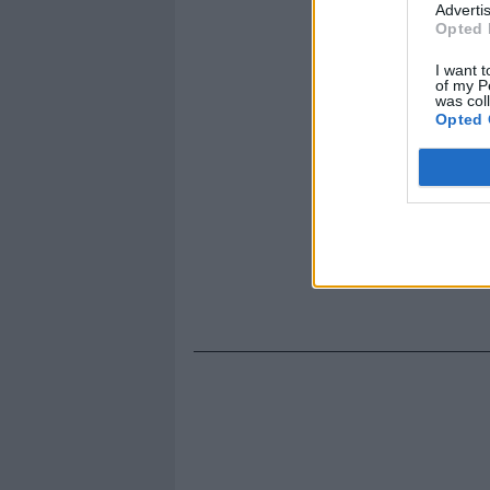
Advertis
Opted 
I want t
of my P
was col
Opted 