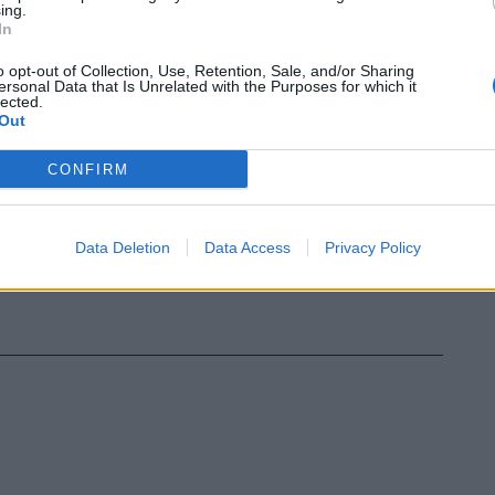
ing.
In
o opt-out of Collection, Use, Retention, Sale, and/or Sharing
ersonal Data that Is Unrelated with the Purposes for which it
lected.
Out
CONFIRM
Data Deletion
Data Access
Privacy Policy