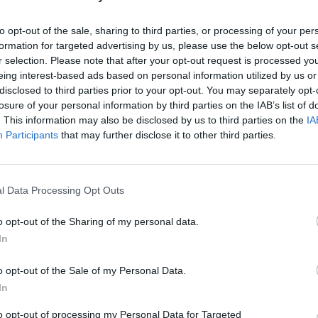
 gli effetti della sentenza, farò
ettorale senza braccialetto
to opt-out of the sale, sharing to third parties, or processing of your per
". La leader di Rassemblement National
formation for targeted advertising by us, please use the below opt-out s
ue questa questione ai livelli più alti, e
r selection. Please note that after your opt-out request is processed y
: "L'ineleggibilità ha rappresentato un
eing interest-based ads based on personal information utilized by us or
blema democratico. Nulla dovrebbe
disclosed to third parties prior to your opt-out. You may separately opt-
sto al popolo francese. La decisione
losure of your personal information by third parties on the IAB’s list of
erà ai francesi".
Le
. This information may also be disclosed by us to third parties on the
IA
da
Participants
that may further disclose it to other third parties.
Rudy Giuliani a Come States?
Le
in appello prevede fra i vari punti, la
Trump, Meloni e la strategia
tre anni di detenzione, di cui due sospesi
americana
ssare con braccialetto elettronico, e 45
l Data Processing Opt Outs
eggibilità di cui 30 con la condizionale.
giudici ritengono che la leader di
o opt-out of the Sharing of my personal data.
nt National abbia già scontato 15 mesi
In
ilità a partire dal 31 marzo 2025 e che
à infine candidarsi alla presidenza
o opt-out of the Sale of my Personal Data.
 per il 2027. Cosa che Le Pen ha confermato
In
. La sfida, a Parigi, è ancora aperta.
to opt-out of processing my Personal Data for Targeted