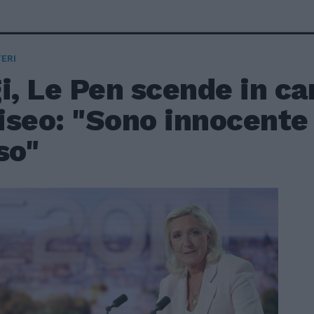
ERI
i, Le Pen scende in c
liseo: "Sono innocente
so"