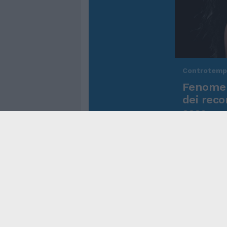
Controtem
Fenomen
dei reco
asso