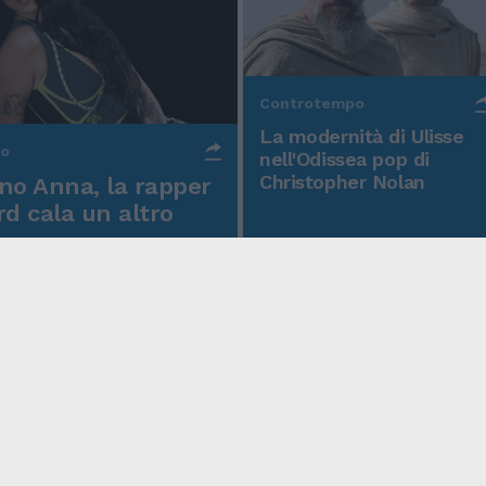
Controtempo
La modernità di Ulisse
po
nell'Odissea pop di
Christopher Nolan
o Anna, la rapper
rd cala un altro