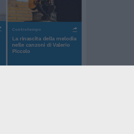
Controtempo
La rinascita della melodia
nelle canzoni di Valerio
Piccolo