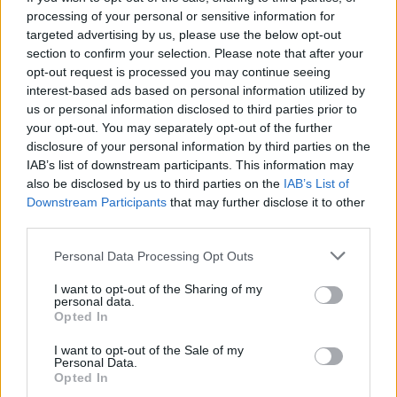
si protegge un’ideologia fallita a spese della
processing of your personal or sensitive information for
sicurezza degli italiani.
targeted advertising by us, please use the below opt-out
section to confirm your selection. Please note that after your
LA SCELTA CHE ABBIAMO DI FRONTE
opt-out request is processed you may continue seeing
Non viviamo tra coltellate alla gola, stupri di
interest-based ads based on personal information utilized by
gruppo, auto sulla folla e tentati sgozzamenti
us or personal information disclosed to third parties prior to
perché una calamità è piovuta dal cielo. Lo
your opt-out. You may separately opt-out of the further
viviamo perché una parte della classe politica
disclosure of your personal information by third parties on the
occidentale – soprattutto la sinistra – ha
IAB’s list of downstream participants. This information may
also be disclosed by us to third parties on the
IAB’s List of
scelto, per ideologia e per calcolo elettorale,
Downstream Participants
that may further disclose it to other
di aprire le porte senza filtri, di incoraggiare
third parties.
società parallele e di criminalizzare chi
poneva domande.
Personal Data Processing Opt Outs
I want to opt-out of the Sharing of my
personal data.
Opted In
I want to opt-out of the Sale of my
Personal Data.
Musk retwitta Stroppa che
Opted In
cita Il Tempo dopo l'orrore di