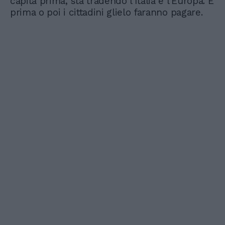
capita prima, sta tradendo l’Italia e l’Europa. E
prima o poi i cittadini glielo faranno pagare.