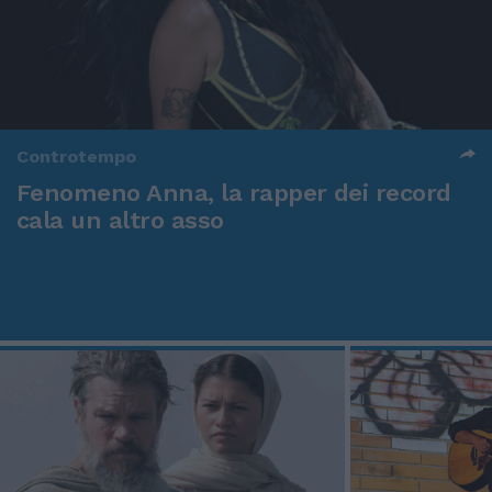
Controtempo
Fenomeno Anna, la rapper dei record
cala un altro asso