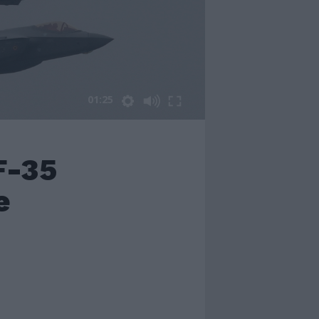
01:25
F-35
e