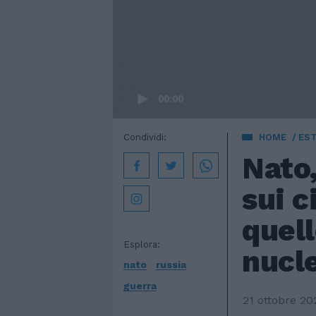
00:00
Condividi:
HOME
EST
Nato,
sui c
quell
Esplora:
nucle
nato
russia
guerra
21 ottobre 20