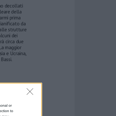
no decollati
leare della
 armi prima
ianificato da
lle strutture
alcuni dei
erà circa due
 La maggior
sia e Ucraina,
 Bassi.
sonal or
ection to