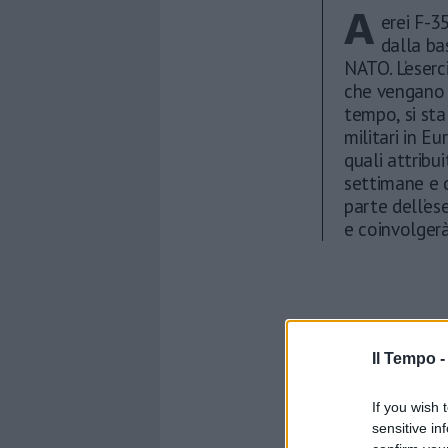
A
erei F-3
dalla ba
NATO. L’eserc
che vengano 
tempo, si sta
militari in Eu
quali attribui
settimane e 
parte dell’es
e coinvolgerà
Il Tempo 
If you wish 
sensitive in