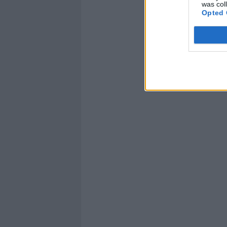
was col
Opted 