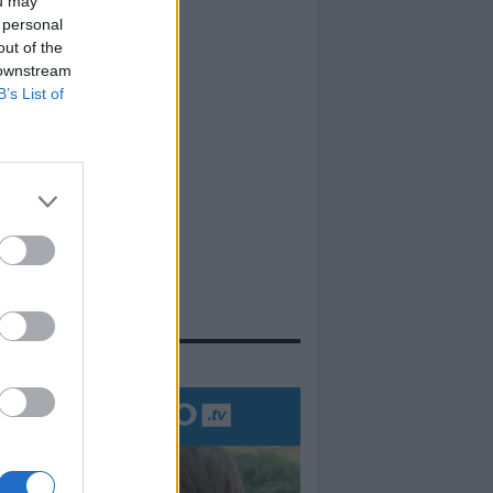
ou may
 personal
out of the
 downstream
B’s List of
evidenza