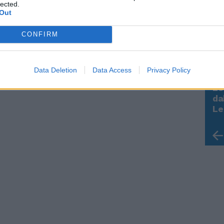
lected.
Out
CONFIRM
Data Deletion
Data Access
Privacy Policy
Le
Rudy Giuliani a Come States?
da
Trump, Meloni e la strategia
Le
americana