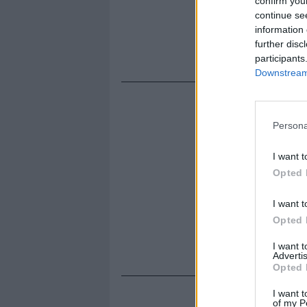
confirm you
continue se
information 
further disc
participants
Downstream 
Persona
I want t
Opted 
I want t
Opted 
I want 
Advertis
Opted 
I want t
of my P