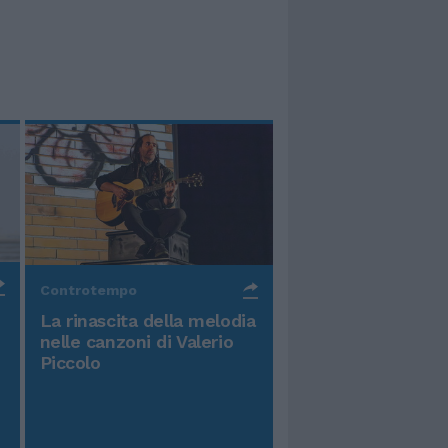
Controtempo
La rinascita della melodia
nelle canzoni di Valerio
Piccolo