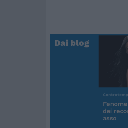
Dai blog
Controtem
Fenomen
dei reco
asso