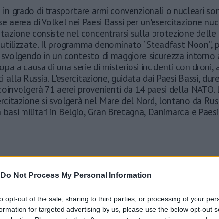
5 in grado di trasportare armi convenzionali o nucleari so
se aerea di Volkel nei Paesi Bassi per un'esercitazione nuc
itazione consiste nel concentrarsi sulla protezione delle
utilizzate. Il programma denominato “Steadfast Noon”, p
 svolgendo in un contesto di maggiore sicurezza intorno a
ropa a causa di una serie di misteriosi incidenti con droni, 
ti alla Russia. L'esercitazione, guidata dai Paesi Bassi, dur
coinvolgerà 71 aerei provenienti da 14 paesi della NATO.
ercitazione si svolgerà nel Mare del Nord, lontano da Rus
 basi militari in Belgio, Gran Bretagna, Danimarca e Paesi
-
Do Not Process My Personal Information
to opt-out of the sale, sharing to third parties, or processing of your per
formation for targeted advertising by us, please use the below opt-out s