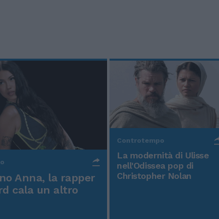
Controtempo
La modernità di Ulisse
po
nell'Odissea pop di
Christopher Nolan
o Anna, la rapper
rd cala un altro