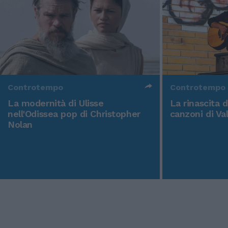
Controtempo
Controtempo
La modernità di Ulisse
La rinascita 
nell'Odissea pop di Christopher
canzoni di Va
Nolan