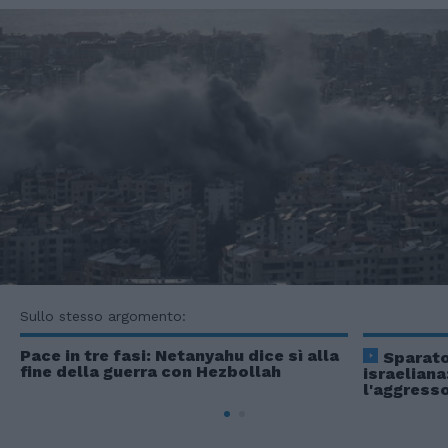
Sullo stesso argomento:
Pace in tre fasi: Netanyahu dice sì alla
Sparato
fine della guerra con Hezbollah
israeliana
l'aggress