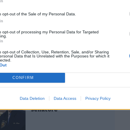
a fondo non solo Biden, ma anche i suoi
In
i. Si tratterebbe di una serie di
i che l'Amministrazione Biden si è di
o opt-out of the Sale of my Personal Data.
ata di rilasciare e che potrebbero
In
 sospetto che la cattiva performance del
to opt-out of processing my Personal Data for Targeted
 al dibattito del mese scorso -
ing.
 la manifestazione di un problema da
In
sto dal personale della Casa Bianca.
o opt-out of Collection, Use, Retention, Sale, and/or Sharing
ersonal Data that Is Unrelated with the Purposes for which it
lected.
Out
CONFIRM
"Non mi ha riconosciuto",
Biden sempre più solo:
Data Deletion
Data Access
Privacy Policy
scaricato dall'amico
senatore