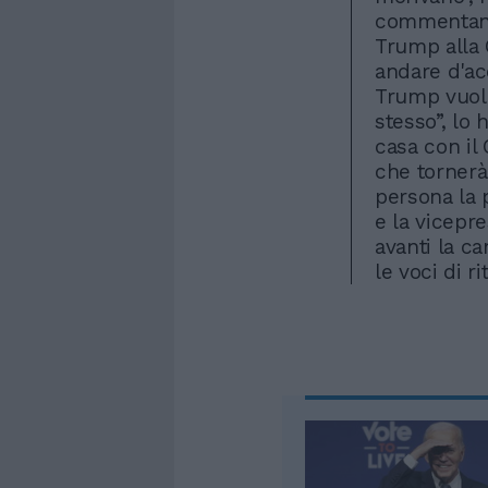
commentand
Trump alla 
andare d'ac
Trump vuole
stesso”, lo 
casa con il
che tornerà
persona la 
e la vicepr
avanti la c
le voci di ri