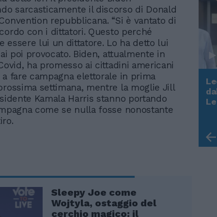
o sarcasticamente il discorso di Donald
Convention repubblicana. “Si è vantato di
cordo con i dittatori. Questo perché
 essere lui un dittatore. Lo ha detto lui
hai poi provocato. Biden, attualmente in
 Covid, ha promesso ai cittadini americani
 a fare campagna elettorale in prima
Le
prossima settimana, mentre la moglie Jill
da
esidente Kamala Harris stanno portando
Rudy Giuliani a Come States?
Le
Trump, Meloni e la strategia
ampagna come se nulla fosse nonostante
americana
tiro.
Sleepy Joe come
Wojtyla, ostaggio del
cerchio magico: il