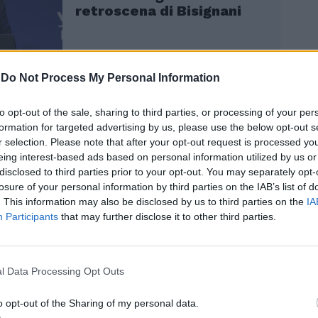
retroscena di Bisignani
-
Do Not Process My Personal Information
to opt-out of the sale, sharing to third parties, or processing of your per
formation for targeted advertising by us, please use the below opt-out s
e la Harris, esponente progressista, sta
r selection. Please note that after your opt-out request is processed y
te ed efficacemente favorendo la
eing interest-based ads based on personal information utilized by us or
e della candidatura di Biden. Oltre a lei,
disclosed to third parties prior to your opt-out. You may separately opt-
losure of your personal information by third parties on the IAB’s list of
ry e Bill Clinton hanno comunicato alla
. This information may also be disclosed by us to third parties on the
IA
 di essere pronti ad aiutare Biden nel suo
Participants
that may further disclose it to other third parties.
 rielezione, posizionandosi all’opposto di
l partito, come l'ex speaker della Camera
i e Barack Obama, che invece sperano
te che Biden si ritiri. Alle spalle di tutto
l Data Processing Opt Outs
erebbe che una bomba mediatica
sere all’orizzonte e potrebbe davvero
o opt-out of the Sharing of my personal data.