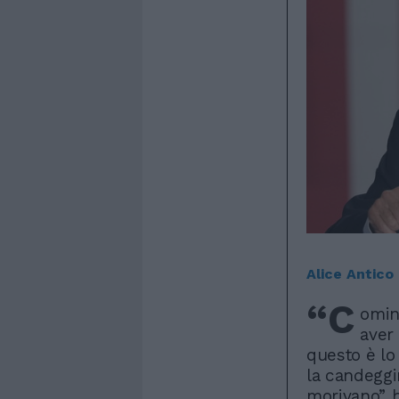
Alice Antico
“C
omin
aver 
questo è lo
la candeggi
morivano”, h