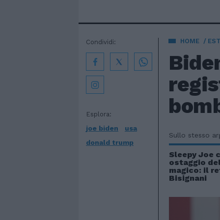
HOME
EST
Condividi:
Bide
regis
bomb
Esplora:
joe biden
usa
Sullo stesso a
donald trump
Sleepy Joe 
ostaggio del
magico: il r
Bisignani