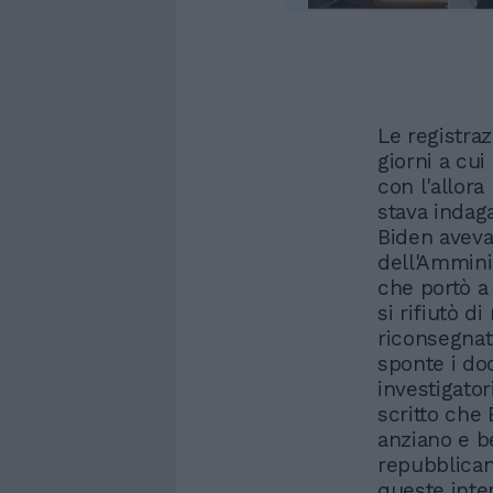
Le registra
giorni a cui
con l'allor
stava indag
Biden aveva
dell'Ammini
che portò a
si rifiutò d
riconsegnat
sponte i do
investigato
scritto che
anziano e b
repubblicani
queste inte