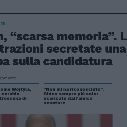
ERI
n, “scarsa memoria”. 
trazioni secretate una
a sulla candidatura
rgomento:
come Wojtyla,
"Non mi ha riconosciuto",
 cerchio
Biden sempre più solo:
etroscena di
scaricato dall'amico
senatore