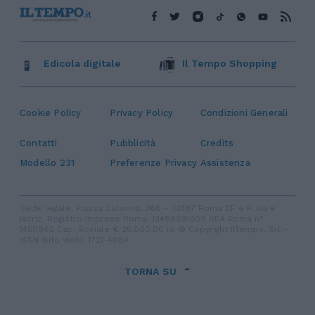
Edicola digitale
Il Tempo Shopping
Cookie Policy
Privacy Policy
Condizioni Generali
Contatti
Pubblicità
Credits
Modello 231
Preferenze Privacy
Assistenza
Sede legale: Piazza Colonna, 366 - 00187 Roma CF e P. Iva e
Iscriz. Registro Imprese Roma: 13486391009 REA Roma n°
1450962 Cap. Sociale € 25.000,00 i.v. © Copyright IlTempo. Srl -
ISSN (sito web): 1721-4084
TORNA SU