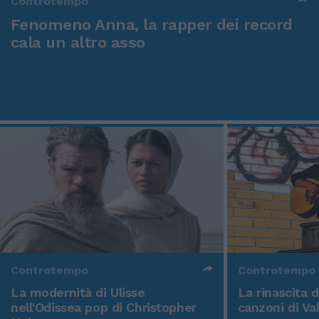
Controtempo
Fenomeno Anna, la rapper dei record
cala un altro asso
Controtempo
Controtempo
La modernità di Ulisse
La rinascita 
nell'Odissea pop di Christopher
canzoni di Va