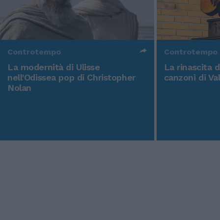
Controtempo
Controtempo
La modernità di Ulisse
La rinascita 
nell'Odissea pop di Christopher
canzoni di Va
Nolan