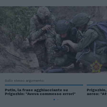
Sullo stesso argomento:
Putin, la frase agghiacciante su
Prigozhin,
Prigozhin: "Aveva commesso errori"
aereo: "At