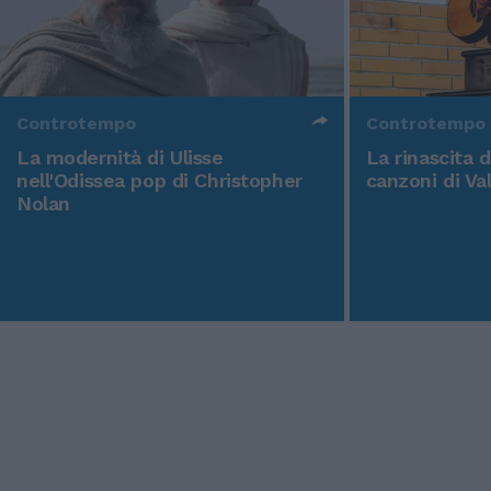
Controtempo
Controtempo
La modernità di Ulisse
La rinascita 
nell'Odissea pop di Christopher
canzoni di Va
Nolan