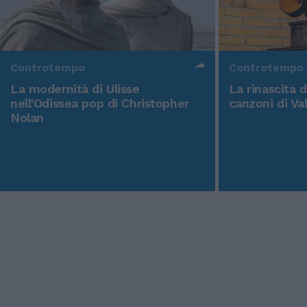
Controtempo
Controtempo
La modernità di Ulisse
La rinascita 
nell'Odissea pop di Christopher
canzoni di Va
Nolan