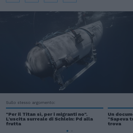
Sullo stesso argomento:
"Per il Titan sì, per i migranti no".
Un docume
L'uscita surreale di Schlein: Pd alla
"Sapeva tu
frutta
trova