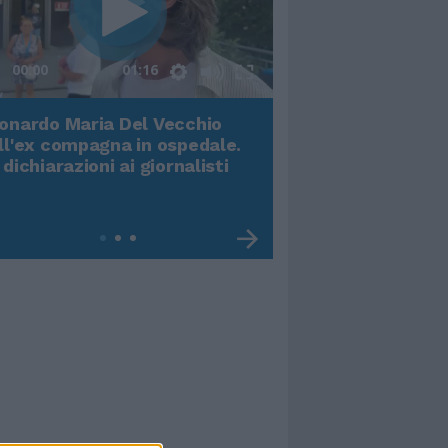
00:00
01:16
onardo Maria Del Vecchio
Terremoto, viene g
ll'ex compagna in ospedale.
video impressiona
 dichiarazioni ai giornalisti