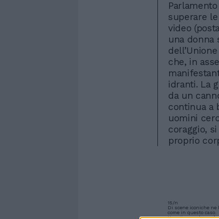
Parlamento 
superare le
video (post
una donna s
dell’Unione
che, in ass
manifestant
idranti. La 
da un cann
continua a b
uomini cerc
coraggio, si
proprio cor
15/n
Di scene iconiche ne 
come in questo caso.
Una giovane donna bra