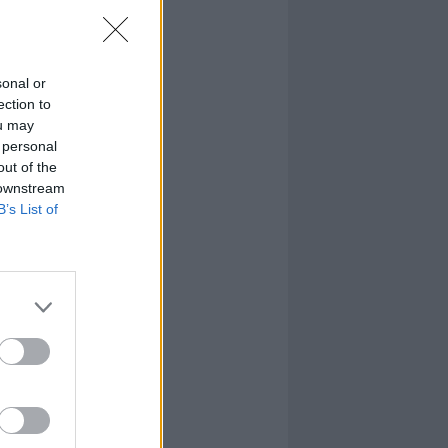
sonal or
ection to
ou may
 personal
out of the
 downstream
B’s List of