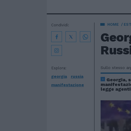
HOME
EST
Condividi:
Georg
Russi
Sullo stesso a
Esplora:
georgia
russia
Georgia, s
manifestazi
manifestazione
legge agenti