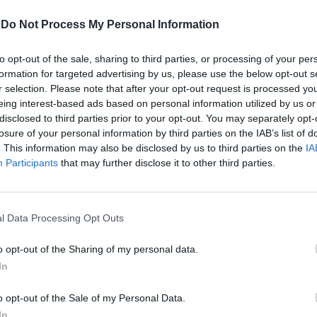
i, cercano di dissuaderla per…
https://t.co/SiYaqE2a5D
THKBvI
ariodangelo91)
March 7, 2023
-
Do Not Process My Personal Information
to opt-out of the sale, sharing to third parties, or processing of your per
formation for targeted advertising by us, please use the below opt-out s
r selection. Please note that after your opt-out request is processed y
eing interest-based ads based on personal information utilized by us or
ale sono comparse anche scritte eloquenti
disclosed to third parties prior to your opt-out. You may separately opt-
”. Secondo le tv locali ci sono stati molti
losure of your personal information by third parties on the IAB’s list of
ersi feriti negli scontri, tra cui giornalisti.
. This information may also be disclosed by us to third parties on the
IA
ge sulla "trasparenza dell'influenza
Participants
that may further disclose it to other third parties.
ià adottata da Bielorussa, Tagikistan e
? Martedì è stato approvato in prima
rogetto di legge di stampo russo, sostenuto
l Data Processing Opt Outs
 Sogno Georgiano, che prevede
ne di un registro delle organizzazioni
o opt-out of the Sharing of my personal data.
e di influenza straniera”. Secondo questa
In
ocietà non commerciali finanziate per oltre
onti straniere devono essere considerate
o opt-out of the Sale of my Personal Data.
nieri”. Lo scopo? Limitare la libertà di
In