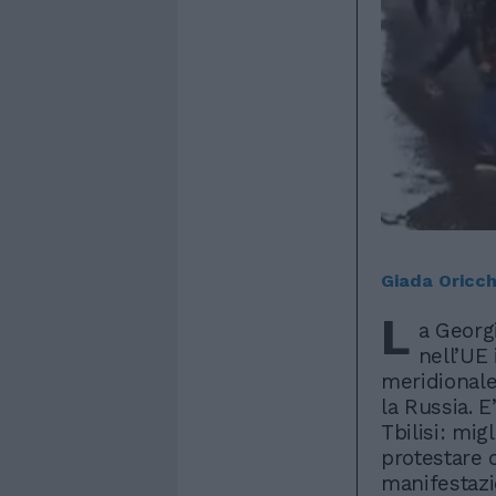
Giada Oricch
L
a Georgi
nell’UE
meridionale
la Russia. 
Tbilisi: mig
protestare c
manifestazi