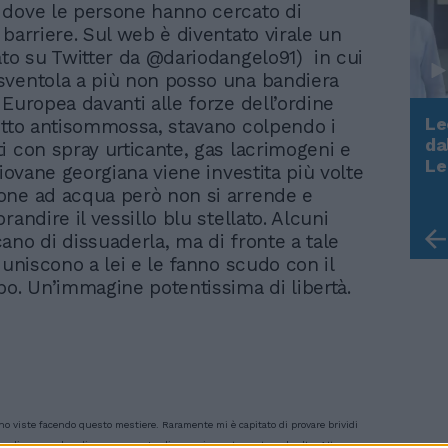
dove le persone hanno cercato di
 barriere. Sul web è diventato virale un
ato su Twitter da @dariodangelo91) in cui
ventola a più non posso una bandiera
 Europea davanti alle forze dell’ordine
Le
etto antisommossa, stavano colpendo i
da
i con spray urticante, gas lacrimogeni e
Rudy Giuliani a Come States?
Le
giovane georgiana viene investita più volte
Trump, Meloni e la strategia
one ad acqua però non si arrende e
americana
randire il vessillo blu stellato. Alcuni
ano di dissuaderla, ma di fronte a tale
 uniscono a lei e le fanno scudo con il
po. Un’immagine potentissima di libertà.
ho viste facendo questo mestiere. Raramente mi è capitato di provare brividi
ndisce una bandiera europea. La disperazione stampata sul volto. Attorno a