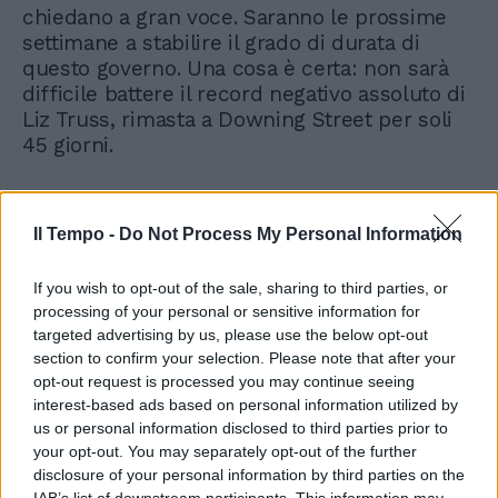
chiedano a gran voce. Saranno le prossime
settimane a stabilire il grado di durata di
questo governo. Una cosa è certa: non sarà
difficile battere il record negativo assoluto di
Liz Truss, rimasta a Downing Street per soli
45 giorni.
Il Tempo -
Do Not Process My Personal Information
If you wish to opt-out of the sale, sharing to third parties, or
processing of your personal or sensitive information for
targeted advertising by us, please use the below opt-out
section to confirm your selection. Please note that after your
opt-out request is processed you may continue seeing
interest-based ads based on personal information utilized by
us or personal information disclosed to third parties prior to
your opt-out. You may separately opt-out of the further
disclosure of your personal information by third parties on the
IAB’s list of downstream participants. This information may