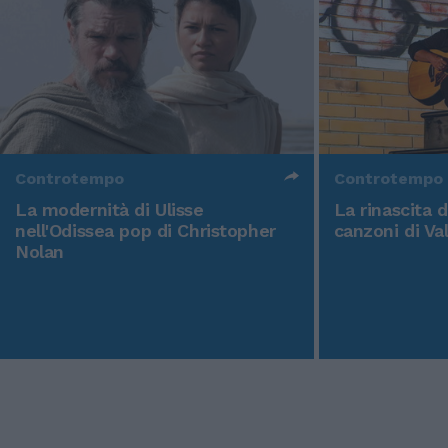
Controtempo
Controtempo
La modernità di Ulisse
La rinascita 
nell'Odissea pop di Christopher
canzoni di Va
Nolan