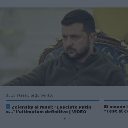
Sullo stesso argomento:
Si muove i
Zelensky ai russi: "Lasciate Putin
"Test al c
o..." l'ultimatum definitivo | VIDEO