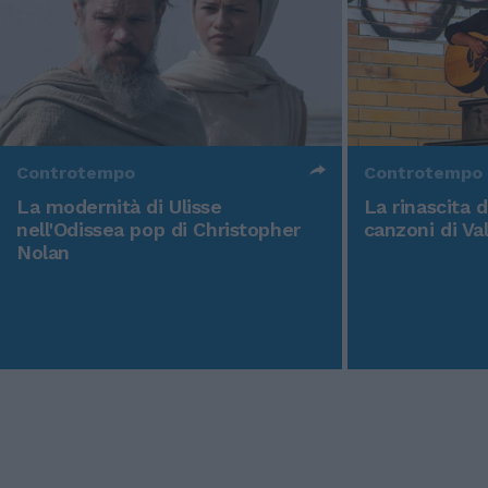
Controtempo
Controtempo
La modernità di Ulisse
La rinascita 
nell'Odissea pop di Christopher
canzoni di Va
Nolan