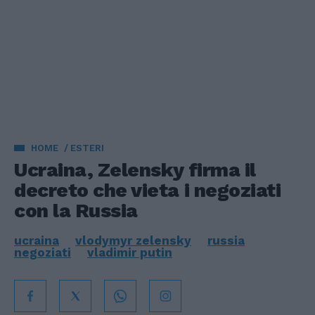
HOME
ESTERI
Ucraina, Zelensky firma il
decreto che vieta i negoziati
con la Russia
ucraina
vlodymyr zelensky
russia
negoziati
vladimir putin