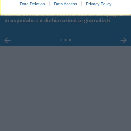
Data Deletion
Data Access
Privacy Policy
Leonardo Maria Del Vecchio dall'ex compagna
in ospedale. Le dichiarazioni ai giornalisti