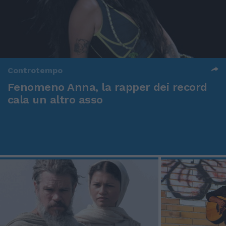
Controtempo
Fenomeno Anna, la rapper dei record
cala un altro asso