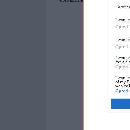
Persona
I want t
Opted 
I want t
Opted 
I want 
Advertis
Opted 
I want t
of my P
was col
Opted 