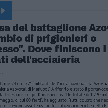
ERI
sa del battaglione Azo
bio di prigionieri o
sso". Dove finiscono i
ti dell'acciaieria
22
ultime 24 ore, 771 militanti dell'unità nazionalista Azov h
aieria Azovstal di Mariupol". A riferirlo è stato il portavoc
la Difesa russo Igor Konashenkov. "Un totale di 1.730 mili
maggio, di cui 80 feriti", ha aggiunto, "tutti coloro che ne
ere ricevono assistenza nelle istituzioni mediche della R