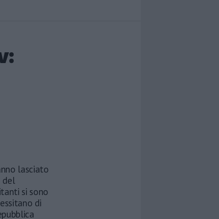
v:
anno lasciato
e del
tanti si sono
cessitano di
epubblica