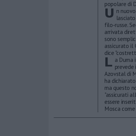
popolare di 
U
n nuovo 
lasciato
filo-russe. Se
arrivata dire
sono semplice
assicurato il 
dice "costre
L
a Duma i
prevede i
Azovstal di M
ha dichiarato
ma questo non
"assicurati a
essere inseri
Mosca come r