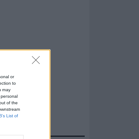
sonal or
ection to
ou may
 personal
out of the
 downstream
B’s List of