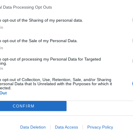
In 
l Data Processing Opt Outs
o opt-out of the Sharing of my personal data.
In
o opt-out of the Sale of my Personal Data.
In
to opt-out of processing my Personal Data for Targeted
ing.
In
o opt-out of Collection, Use, Retention, Sale, and/or Sharing
ersonal Data that Is Unrelated with the Purposes for which it
lected.
Le
Out
Rudy Giuliani a Come States?
da
Trump, Meloni e la strategia
Le
CONFIRM
americana
Data Deletion
Data Access
Privacy Policy