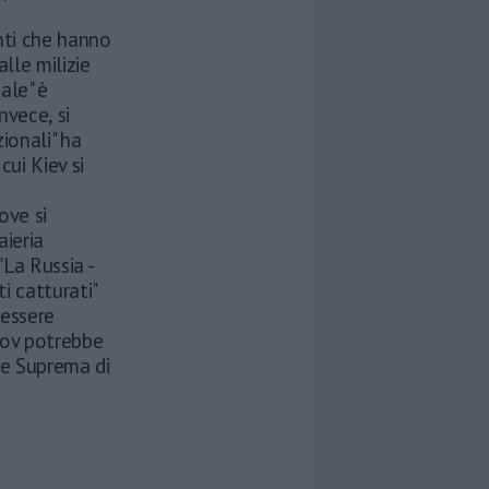
nti che hanno
alle milizie
ale" è
nvece, si
ionali" ha
cui Kiev si
ove si
aieria
"La Russia -
i catturati"
 essere
Azov potrebbe
rte Suprema di