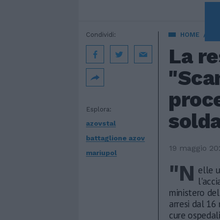
Condividi:
HOME
EST
La re
"Scam
proce
Esplora:
solda
azovstal
battaglione azov
19 maggio 20
mariupol
"N
elle 
l'acci
ministero del
arresi dal 16 
cure ospedali