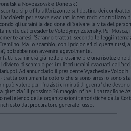
Donetsk a Novoazovsk e Donetsk".
scontro si profila all'orizzonte sul destino dei combatte
 l'acciaieria per essere evacuati in territorio controllato d
condo gli ucraini la decisione di "salvare la vita del person
ttamente dal presidente Volodymyr Zelensky. Per Mosca, i
mente arresi. "Saranno trattati secondo le leggi internaz
Cremlino. Ma lo scambio, con i prigionieri di guerra russi, a 
tta", potrebbe non avvenire agevolmente.
nfatti esaminerà già nelle prossime ore una risoluzione d
l divieto di scambio per i militari ucraini evacuati dall'acci
ariupol. Ad annunciarlo il presidente Vyacheslav Volodin. 
 - tratta con umanità coloro che si sono arresi o sono stat
 può valere per i "nazisti criminali di guerra" che devono
lla giustizia". Il prossimo 26 maggio infine il battaglione 
to nell'elenco delle organizzazioni terroristiche dalla Co
ichiesto dal procuratore generale russo.