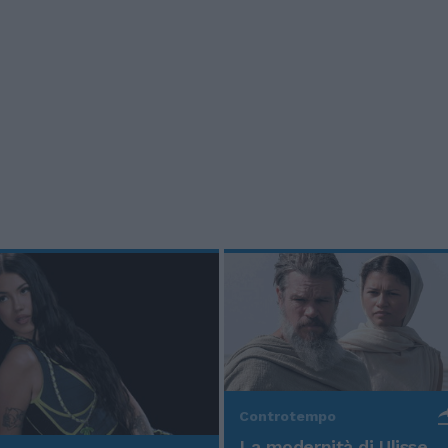
Controtempo
La modernità di Ulisse