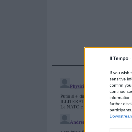
Il Tempo 
If you wish 
sensitive in
confirm you
continue se
information 
further disc
participants
Downstream 