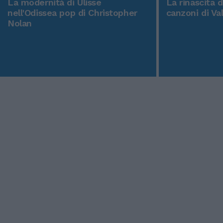
La modernità di Ulisse
La rinascita 
nell'Odissea pop di Christopher
canzoni di Va
Nolan