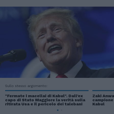
Sullo stesso argomento:
"Fermate i macellai di Kabul". Dall'ex
Zaki Anwar
capo di Stato Maggiore la verità sulla
campione 
ritirata Usa e il pericolo dei talebani
Kabul