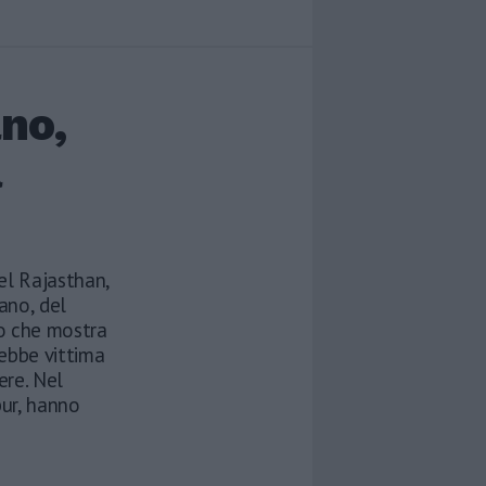
no,
à
el Rajasthan,
ano, del
eo che mostra
rebbe vittima
ere. Nel
ipur, hanno