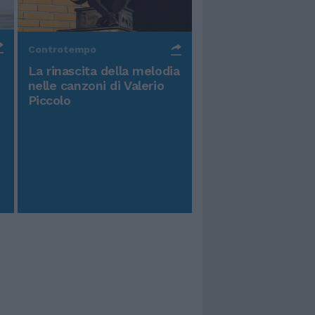
Controtempo
La rinascita della melodia
nelle canzoni di Valerio
Piccolo