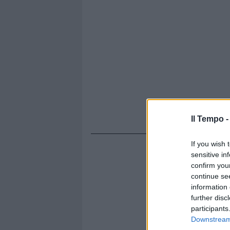
Il Tempo 
If you wish 
sensitive in
confirm you
continue se
information 
further disc
participants
Downstream 