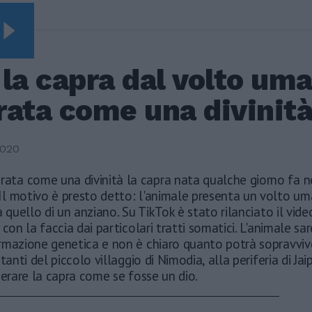
Video Vista
SEGUIRE
Leonardo Maria Del
la capra dal volto uma
Vecchio dall'ex
compagna in ospedale.
rata come una divinit
Le dichiarazioni ai
giornalisti
Terremoto, viene giù
2020
tutto: i video
impressionanti a
rata come una divinità la capra nata qualche giorno fa n
Pozzuoli
. Il motivo è presto detto: l'animale presenta un volto um
a quello di un anziano. Su TikTok è stato rilanciato il vid
Rudy Giuliani a Come
States? Trump, Meloni
 con la faccia dai particolari tratti somatici. L'animale sa
e la strategia
rmazione genetica e non è chiaro quanto potrà sopravviv
americana
tanti del piccolo villaggio di Nimodia, alla periferia di Ja
nerare la capra come se fosse un dio.