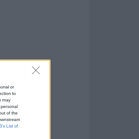
sonal or
ection to
ou may
 personal
out of the
 downstream
B’s List of