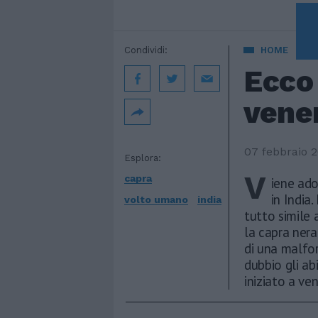
A 
Condividi:
HOME
Ecco 
vene
07 febbraio 
Esplora:
V
capra
iene ado
in India
volto umano
india
tutto simile 
la capra nera
di una malfo
dubbio gli abi
iniziato a ve