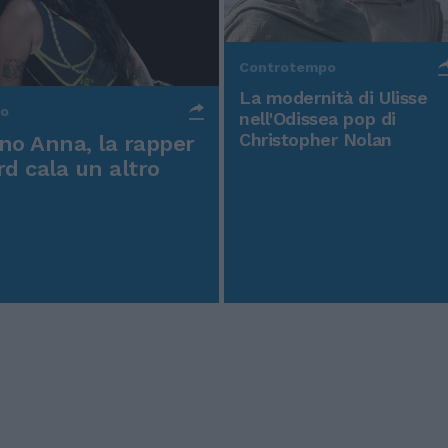
Controtempo
La modernità di Ulisse
po
nell'Odissea pop di
Christopher Nolan
o Anna, la rapper
rd cala un altro