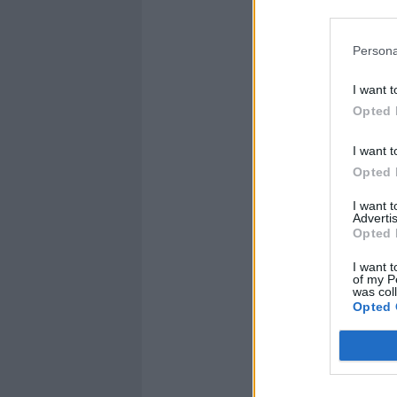
Persona
I want t
Opted 
I want t
Opted 
I want 
Advertis
Opted 
I want t
of my P
was col
Opted 