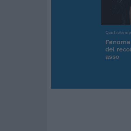
Controtem
Fenomen
dei reco
asso