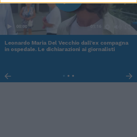
00:00
01:16
Leonardo Maria Del Vecchio dall'ex compagna
in ospedale. Le dichiarazioni ai giornalisti