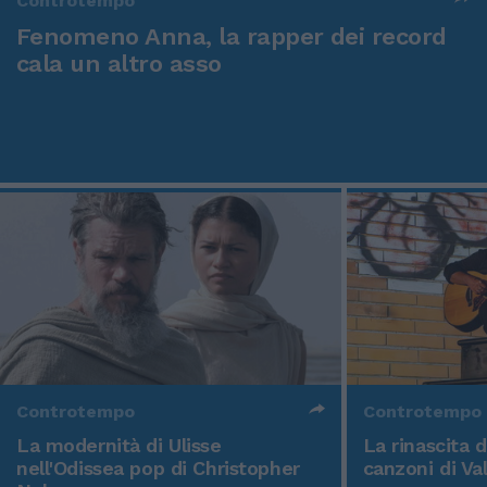
Controtempo
Fenomeno Anna, la rapper dei record
cala un altro asso
Controtempo
Controtempo
La modernità di Ulisse
La rinascita 
nell'Odissea pop di Christopher
canzoni di Va