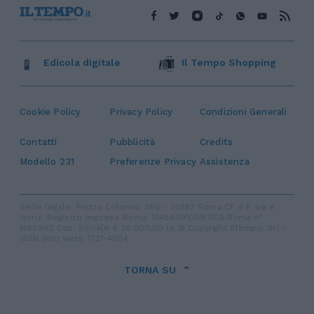
Edicola digitale
Il Tempo Shopping
Cookie Policy
Privacy Policy
Condizioni Generali
Contatti
Pubblicità
Credits
Modello 231
Preferenze Privacy
Assistenza
Sede legale: Piazza Colonna, 366 - 00187 Roma CF e P. Iva e
Iscriz. Registro Imprese Roma: 13486391009 REA Roma n°
1450962 Cap. Sociale € 25.000,00 i.v. © Copyright IlTempo. Srl -
ISSN (sito web): 1721-4084
TORNA SU