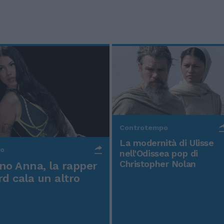
Controtempo
La modernità di Ulisse
po
nell'Odissea pop di
Christopher Nolan
o Anna, la rapper
rd cala un altro