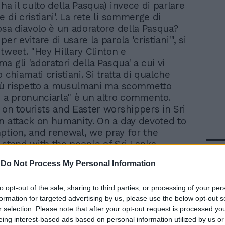
ha il culto della Pasqua) invece di parlare
 di cristiani'. La rete li sommerge di
Cosa diavolo è un adoratore della Pasqua?
er evitare di usare la parola 'cristiani'", si
tweet. "Hey Hillary Clinton e
 gli 'adoratori della Pasqua' a cui vi
o chiamati cristiani. Si tratta di qualche
più rispetto a musulmani ma scommetto
e a pronunciarla" è un altro commento.
 on tourists and Easter worshippers in Sri
n attack on humanity. On a day devoted to
ption, and renewal, we pray for the
 stand with the people of Sri Lanka.—
In 
ma (@BarackObama) April 21, 2019
-
Do Not Process My Personal Information
to opt-out of the sale, sharing to third parties, or processing of your per
formation for targeted advertising by us, please use the below opt-out s
r selection. Please note that after your opt-out request is processed y
eing interest-based ads based on personal information utilized by us or