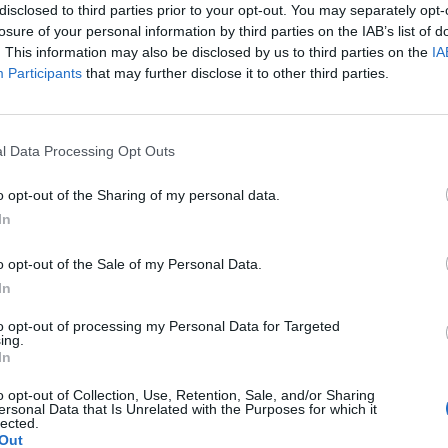
disclosed to third parties prior to your opt-out. You may separately opt-
losure of your personal information by third parties on the IAB’s list of
. This information may also be disclosed by us to third parties on the
IA
Participants
that may further disclose it to other third parties.
Le
da
l Data Processing Opt Outs
Rudy Giuliani a Come States?
Le
Trump, Meloni e la strategia
o opt-out of the Sharing of my personal data.
americana
In
o opt-out of the Sale of my Personal Data.
In
to opt-out of processing my Personal Data for Targeted
ing.
In
o opt-out of Collection, Use, Retention, Sale, and/or Sharing
ersonal Data that Is Unrelated with the Purposes for which it
lected.
Out