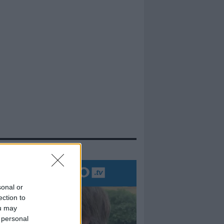
evidenza
sonal or
ection to
ou may
 personal