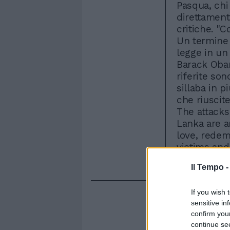
Pasqua, chi 
direttamente
critiche. "
Un termine p
legge in un 
Barack Obama
riferite son
sillaba in 
che riuscit
The attacks
Lanka are a
love, redem
victims and
Barack Oba
Il Tempo 
If you wish 
sensitive in
confirm you
continue se