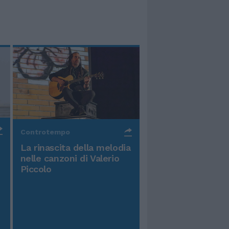
Controtempo
La rinascita della melodia
nelle canzoni di Valerio
Piccolo