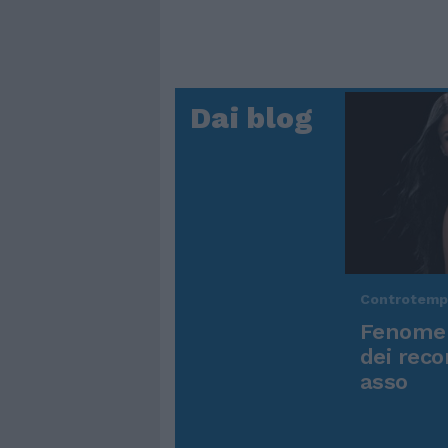
Dai blog
Controtem
Fenomen
dei reco
asso