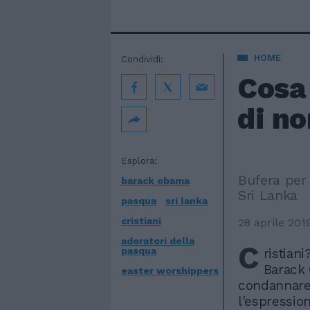
HOME
Condividi:
Cosa
di no
Esplora:
Bufera per 
barack obama
Sri Lanka
pasqua
sri lanka
cristiani
28 aprile 201
adoratori della
C
pasqua
ristian
Barack 
easter worshippers
condannare 
l'espressio