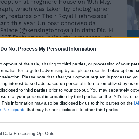
ception at Frogmore House on 19th May.
raph, which was taken by photographer
ton, features on Their Royal Highnesses'
ard this year. Un post condiviso da
Palace (@kensingtonroyal) in data: Dic 14,
1 PST Pretenziosa, esigente, arrogante, ma
Le
a innamorata che non può difendersi. La
da
-
Do Not Process My Personal Information
Rudy Giuliani a Come States?
el Sussex, Meghan Markle, moglie del
Le
Trump, Meloni e la strategia
rry è nell'occhio del ciclone: un giorno
americana
to opt-out of the sale, sharing to third parties, or processing of your per
oratori storici che si dimettono tra le
formation for targeted advertising by us, please use the below opt-out s
giorno per le liti con Kate Middleton, un
r selection. Please note that after your opt-out request is processed y
 vestito e un colore dello smalto sbagliati,
eing interest-based ads based on personal information utilized by us or
cora per il rumoroso e costosissimo
disclosed to third parties prior to your opt-out. You may separately opt-
Frogmore House. Così per stemperare il
losure of your personal information by third parties on the IAB’s list of
enato, Kensington Palace ha diffuso una
. This information may also be disclosed by us to third parties on the
IA
a del matrimonio tra Harry e Meghan che si
Participants
that may further disclose it to other third parties.
 lo scorso 19 maggio. Uno scatto fiabesco
 nero con la coppia abbracciata di spalle
 fuochi d'artificio al termine del
l Data Processing Opt Outs
 nuziale. Due i particolari che colpiscono: