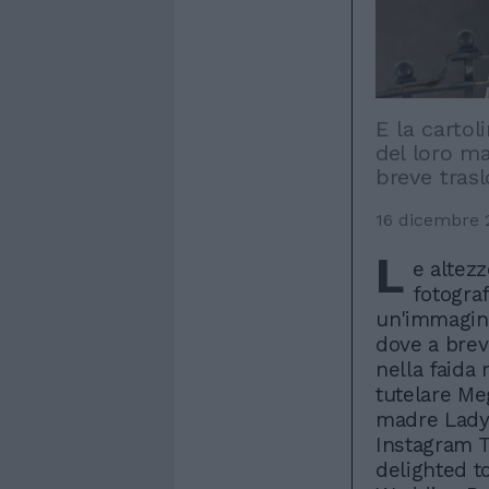
E la cartol
del loro m
breve tras
16 dicembre 
L
e altez
fotograf
un'immagin
dove a brev
nella faida 
tutelare Me
madre Lady 
Instagram 
delighted t