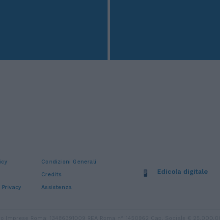
icy
Condizioni Generali
Edicola digitale
Credits
 Privacy
Assistenza
stro Imprese Roma: 13486391009 REA Roma n° 1450962 Cap. Sociale € 25.000,00 i.