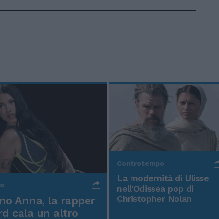
Controtempo
La modernità di Ulisse
po
nell'Odissea pop di
Christopher Nolan
o Anna, la rapper
rd cala un altro