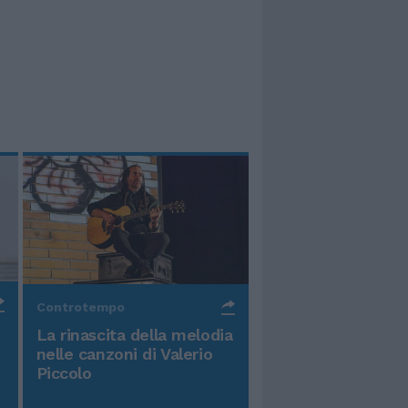
Controtempo
La rinascita della melodia
nelle canzoni di Valerio
Piccolo