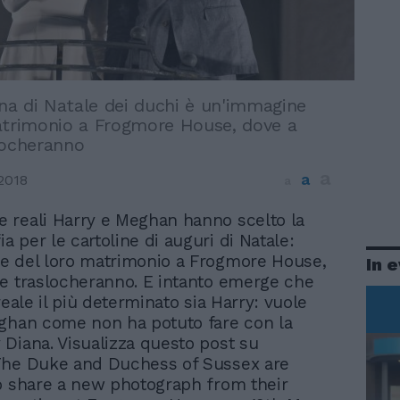
ina di Natale dei duchi è un'immagine
atrimonio a Frogmore House, dove a
locheranno
a
a
2018
a
ze reali Harry e Meghan hanno scelto la
ia per le cartoline di auguri di Natale:
e del loro matrimonio a Frogmore House,
In 
e traslocheranno. E intanto emerge che
reale il più determinato sia Harry: vuole
ghan come non ha potuto fare con la
Diana. Visualizza questo post su
The Duke and Duchess of Sussex are
o share a new photograph from their