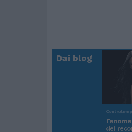
Dai blog
Controtem
Fenomen
dei reco