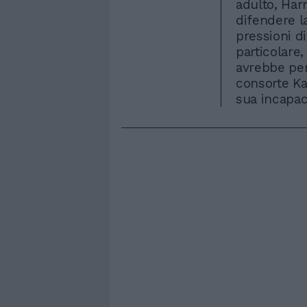
adulto, Har
difendere l
pressioni d
particolare,
avrebbe per
consorte Ka
sua incapaci