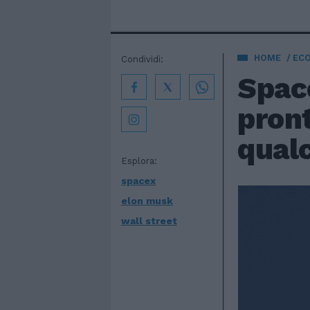
HOME
EC
Condividi:
Space
pront
qualc
Esplora:
spacex
elon musk
wall street