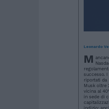
Leonardo Ve
M
ancano
Nasdaq
regolamenta
successo. I 
riportati d
Musk oltre 2
vicina al 40
in sede di 
capitalizzaz
indizio: anc