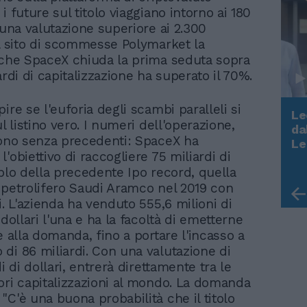
i future sul titolo viaggiano intorno ai 180
 una valutazione superiore ai 2.300
ul sito di scommesse Polymarket la
 che SpaceX chiuda la prima seduta sopra
ardi di capitalizzazione ha superato il 70%.
ire se l'euforia degli scambi paralleli si
Le
ul listino vero. I numeri dell'operazione,
da
Rudy Giuliani a Come States?
sono senza precedenti: SpaceX ha
Le
Trump, Meloni e la strategia
'obiettivo di raccogliere 75 miliardi di
americana
triplo della precedente Ipo record, quella
 petrolifero Saudi Aramco nel 2019 con
i. L'azienda ha venduto 555,6 milioni di
 dollari l'una e ha la facoltà di emetterne
e alla domanda, fino a portare l'incasso a
di 86 miliardi. Con una valutazione di
di di dollari, entrerà direttamente tra le
ori capitalizzazioni al mondo. La domanda
"C'è una buona probabilità che il titolo