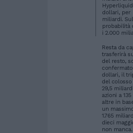
Hyperliquid 
dollari, per
miliardi. S
probabilità
i 2.000 mili
Resta da cap
trasferirà s
del resto, 
confermato l
dollari, il 
del colosso
29,5 miliard
azioni a 135
altre in bas
un massimo 
1.765 miliar
dieci maggi
non manca. 