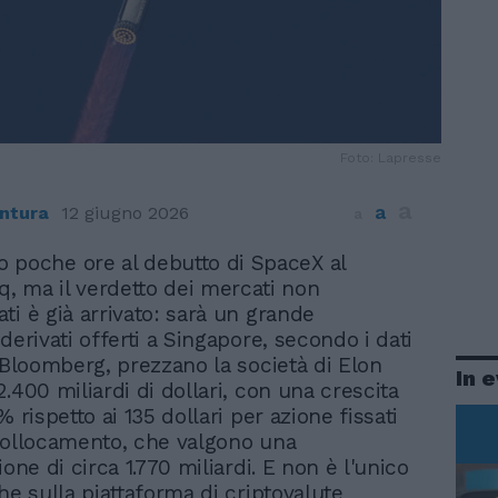
Foto: Lapresse
a
a
ntura
12 giugno 2026
a
 poche ore al debutto di SpaceX al
, ma il verdetto dei mercati non
ti è già arrivato: sarà un grande
derivati offerti a Singapore, secondo i dati
a Bloomberg, prezzano la società di Elon
In 
.400 miliardi di dollari, con una crescita
% rispetto ai 135 dollari per azione fissati
collocamento, che valgono una
ione di circa 1.770 miliardi. E non è l'unico
he sulla piattaforma di criptovalute