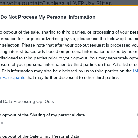
na volta quotato" spiega all'AFP Jay Ritter,
di Ipo all'Università della Florida, secondo
esta degli investitori istituzionali appare
-
Do Not Process My Personal Information
e superiore ai titoli che verranno loro
nte venduti. La società è talmente sicura
to opt-out of the sale, sharing to third parties, or processing of your per
 richiamo da aver riservato una quota
formation for targeted advertising by us, please use the below opt-out s
e ampia delle nuove azioni agli investitori
r selection. Please note that after your opt-out request is processed y
eing interest-based ads based on personal information utilized by us or
, pronti secondo Bloomberg ad assorbire
disclosed to third parties prior to your opt-out. You may separately opt-
liardi di dollari di titoli. Per il Wall Street
losure of your personal information by third parties on the IAB’s list of
sito della prima seduta sarà anche un
. This information may also be disclosed by us to third parties on the
IA
decisivo dell'appetito del mercato per le
Participants
that may further disclose it to other third parties.
ioni di OpenAI e Anthropic attese entro
l Data Processing Opt Outs
ò, raccontano un'altra storia. La crescita
ha rallentato l'anno scorso e nel 2025 la
o opt-out of the Sharing of my personal data.
erso quasi cinque miliardi di dollari,
In
 dagli investimenti massicci
genza artificiale. "Se guardate i bilanci, non
o opt-out of the Sale of my Personal Data.