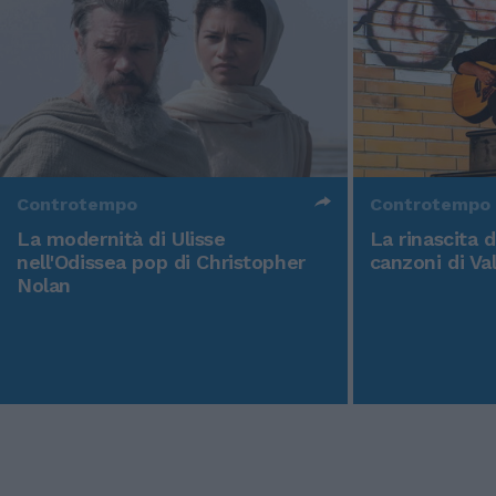
Controtempo
Controtempo
La modernità di Ulisse
La rinascita 
nell'Odissea pop di Christopher
canzoni di Va
Nolan