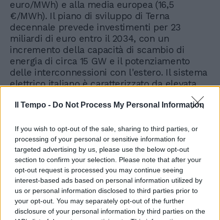
euro/MWh) e alla media europea (16,5
€/MWh). Il piano di sviluppo di Terna
decennale prevede investimenti per 23
miliardi di euro entro il 2034, con un
incremento della capacità di scambio di
energia di circa 15 GW e il potenziamento
delle interconnessioni con l'estero. Il sistema
elettrico italiano è caratterizzato da elevata
efficienza nella pianificazione degli
Il Tempo -
Do Not Process My Personal Information
investimenti per integrare nuova generazione
rinnovabile: il costo unitario per Gigawatt è
circa due volte inferiore ai valori di Germania,
If you wish to opt-out of the sale, sharing to third parties, or
Francia e Regno Unito. Nel breve-medio
processing of your personal or sensitive information for
targeted advertising by us, please use the below opt-out
termine, le fonti rinnovabili sono quindi
section to confirm your selection. Please note that after your
fondamentali per rafforzare la sicurezza
opt-out request is processed you may continue seeing
energetica del Paese e contenere i costi
interest-based ads based on personal information utilized by
dell'energia, avendo raggiunto la piena
us or personal information disclosed to third parties prior to
maturità commerciale e tecnologica;
your opt-out. You may separately opt-out of the further
spostando l'attenzione al medio-lungo
disclosure of your personal information by third parties on the
termine (2040-2050), lo studio evidenzia