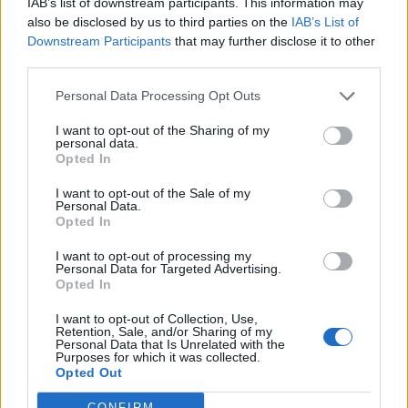
IAB’s list of downstream participants. This information may
l'importanza di garantire un mix bilanciato tra
also be disclosed by us to third parties on the
IAB’s List of
sole e vento e l'opportunità di prevedere un
Downstream Participants
that may further disclose it to other
contributo pari al 10-15% da tecnologie
third parties.
programmabili a basse emissioni, per
Personal Data Processing Opt Outs
assicurare sostenibilità economica e
sicurezza del sistema elettrico.
I want to opt-out of the Sharing of my
personal data.
Opted In
I want to opt-out of the Sale of my
Personal Data.
Opted In
I want to opt-out of processing my
Personal Data for Targeted Advertising.
Opted In
I want to opt-out of Collection, Use,
Retention, Sale, and/or Sharing of my
Personal Data that Is Unrelated with the
Purposes for which it was collected.
Opted Out
CONFIRM