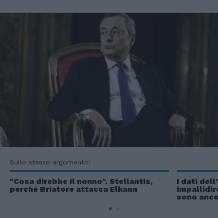
Sullo stesso argomento:
"Cosa direbbe il nonno". Stellantis,
I dati del
perché Briatore attacca Elkann
impallidir
sono anco