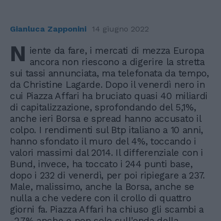
Gianluca Zapponini
14 giugno 2022
N
iente da fare, i mercati di mezza Europa
ancora non riescono a digerire la stretta
sui tassi annunciata, ma telefonata da tempo,
da Christine Lagarde. Dopo il venerdì nero in
cui Piazza Affari ha bruciato quasi 40 miliardi
di capitalizzazione, sprofondando del 5,1%,
anche ieri Borsa e spread hanno accusato il
colpo. I rendimenti sul Btp italiano a 10 anni,
hanno sfondato il muro del 4%, toccando i
valori massimi dal 2014. Il differenziale con i
Bund, invece, ha toccato i 244 punti base,
dopo i 232 di venerdì, per poi ripiegare a 237.
Male, malissimo, anche la Borsa, anche se
nulla a che vedere con il crollo di quattro
giorni fa. Piazza Affari ha chiuso gli scambi a
-2,7% anche e non solo sull'onda della