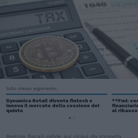
Sullo stesso argomento:
Dynamica Retail diventa fintech e
**Fmi: co
innova il mercato della cessione del
finanziari
quinto
al ribass
Regole fiscali rigide sui ricavi da moneta