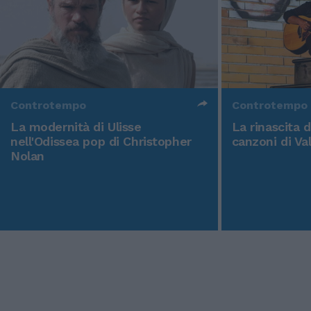
Controtempo
Controtempo
La modernità di Ulisse
La rinascita 
nell'Odissea pop di Christopher
canzoni di Va
Nolan