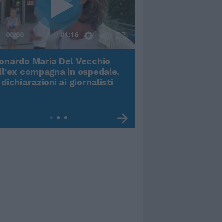
00:00
01:16
onardo Maria Del Vecchio
Terremoto, viene g
ll'ex compagna in ospedale.
video impressiona
 dichiarazioni ai giornalisti