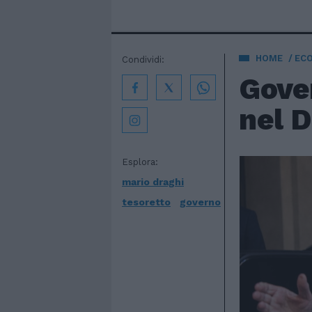
HOME
EC
Condividi:
Gover
nel D
Esplora:
mario draghi
tesoretto
governo