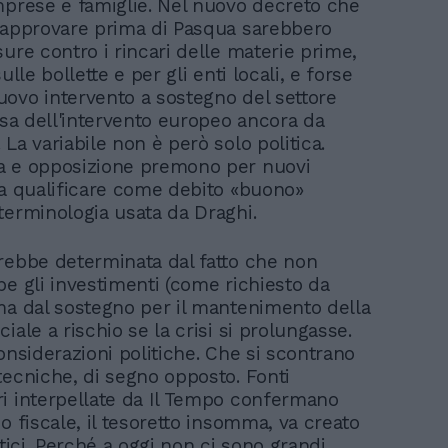
mprese e famiglie. Nel nuovo decreto che
 approvare prima di Pasqua sarebbero
ure contro i rincari delle materie prime,
ulle bollette e per gli enti locali, e forse
ovo intervento a sostegno del settore
tesa dell'intervento europeo ancora da
La variabile non è però solo politica.
a e opposizione premono per nuovi
da qualificare come debito «buono»
terminologia usata da Draghi.
rebbe determinata dal fatto che non
be gli investimenti (come richiesto da
ma dal sostegno per il mantenimento della
iale a rischio se la crisi si prolungasse.
onsiderazioni politiche. Che si scontrano
tecniche, di segno opposto. Fonti
i interpellate da Il Tempo confermano
o fiscale, il tesoretto insomma, va creato
itici. Perché a oggi non ci sono grandi