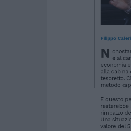
Filippo Caler
N
onostan
e al ca
economia e 
alla cabina 
tesoretto. C
metodo «sp
E questo pe
resterebbe 
rimbalzo de
Una situazi
valore del 