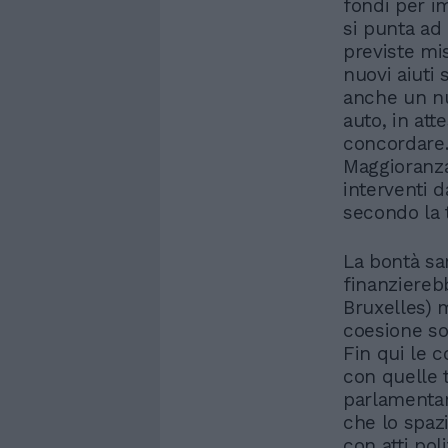
fondi per i
si punta ad
previste mis
nuovi aiuti s
anche un nu
auto, in at
concordare. 
Maggioranz
interventi 
secondo la 
La bontà sa
finanziereb
Bruxelles) 
coesione soc
Fin qui le c
con quelle 
parlamentar
che lo spazi
con atti pol