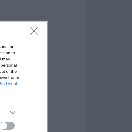
sonal or
ection to
ou may
 personal
out of the
 downstream
B’s List of