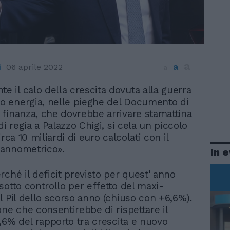
a
a
i
06 aprile 2022
a
te il calo della crescita dovuta alla guerra
ro energia, nelle pieghe del Documento di
finanza, che dovrebbe arrivare stamattina
di regia a Palazzo Chigi, si cela un piccolo
irca 10 miliardi di euro calcolati con il
annometrico».
In 
rché il deficit previsto per quest' anno
sotto controllo per effetto del maxi-
l Pil dello scorso anno (chiuso con +6,6%).
one che consentirebbe di rispettare il
5,6% del rapporto tra crescita e nuovo