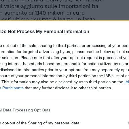
l valore aggiunto sulle importazioni ha
n aumento di 1.140 milioni di euro
est' ultimo risultato è legato, in larga
ezzo del petrolio che a gennaio 2022 ha
-
Do Not Process My Personal Information
 un aumento tendenziale del prezzo pari
to opt-out of the sale, sharing to third parties, or processing of your per
formation for targeted advertising by us, please use the below opt-out s
l contante, dunque, nelle casse del Mef
r selection. Please note that after your opt-out request is processed y
e, con ragionevole certezza, mantenere
eing interest-based ads based on personal information utilized by us or
la finanza pubblica abbastanza dritta per
disclosed to third parties prior to your opt-out. You may separately opt-
nche emissione di maggiore debito.
losure of your personal information by third parties on the IAB’s list of
a per portarlo nel Documento di
. This information may also be disclosed by us to third parties on the
IA
finanza anche al 6% del Pil (dal 5,6%
Participants
that may further disclose it to other third parties.
na facoltà attribuita al governo visto che il
bilità Ue è sospeso ed è ancora possibile
cella per liberare risorse in linea con il
l Data Processing Opt Outs
 Ue sugli aiuti di Stato per i 26 settori
a crisi ucraina. Deve essere ovviamente
o opt-out of the Sharing of my personal data.
ngere il pulsante dell'extra deficit e cioè