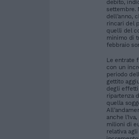
debito, ind
settembre. N
dell'anno, c
rincari del 
quelli del 
minimo di tr
febbraio son
Le entrate f
con un incre
periodo del
gettito aggi
degli effett
ripartenza d
quella sogg
All'andamen
anche l'Iva,
milioni di 
relativa agl
incremento 