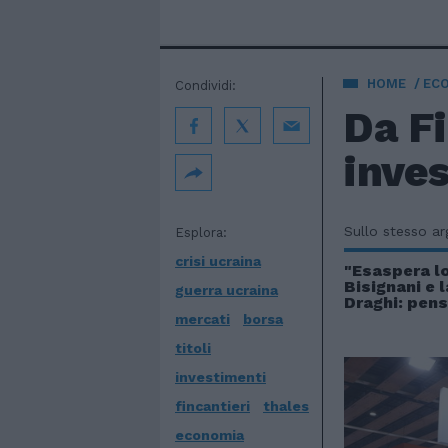
HOME
EC
Condividi:
Da Fi
inves
Sullo stesso a
Esplora:
crisi ucraina
"Esaspera lo
Bisignani e l
guerra ucraina
Draghi: pens
mercati
borsa
titoli
investimenti
fincantieri
thales
economia