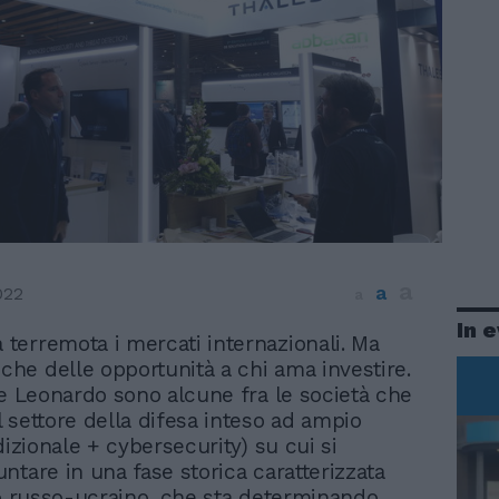
a
a
022
a
In 
 terremota i mercati internazionali. Ma
che delle opportunità a chi ama investire.
 e Leonardo sono alcune fra le società che
 settore della difesa inteso ad ampio
dizionale + cybersecurity) su cui si
ntare in una fase storica caratterizzata
to russo-ucraino, che sta determinando