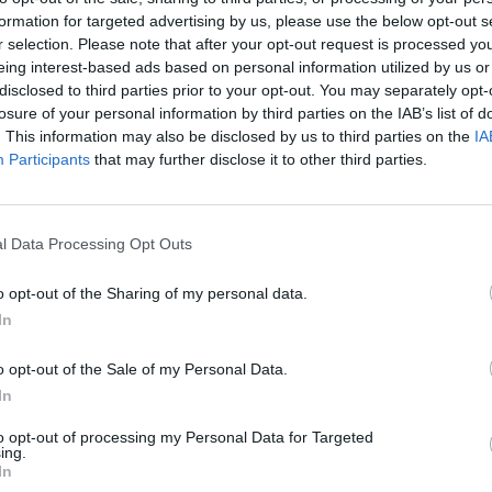
formation for targeted advertising by us, please use the below opt-out s
r selection. Please note that after your opt-out request is processed y
eing interest-based ads based on personal information utilized by us or
rebbero essere propizi per tornare ad
disclosed to third parties prior to your opt-out. You may separately opt-
toli militari in portafoglio dopo l’esclusione
losure of your personal information by third parties on the IAB’s list of
i ultimi anni in seguito alle dinamiche
. This information may also be disclosed by us to third parties on the
IA
ilano Finanza, che ha costruito un paniere
Participants
that may further disclose it to other third parties.
omprendente le due società italiane, che ha
nizio del conflitto un rally medio del 12%,
lessione del -4% subita nello stesso
l Data Processing Opt Outs
l’indice Stoxx 600.
o opt-out of the Sharing of my personal data.
ternazionale, i maggiori titoli mondiali del
In
 poco più di una settimana di scambi
 segnare un rialzo medio del 12%, con
o opt-out of the Sale of my Personal Data.
 il 20% o addirittura sopra il 50%. Come
In
lla maggiore industria tedesca nel campo
enti: Rheinmetall, che fa veicoli da
to opt-out of processing my Personal Data for Targeted
ing.
o e carri armati, e dall’inizio dell’anno
In
to quasi il 77%.