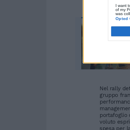
I want t
of my P
was col
Opted 
Nel rally de
gruppo fran
performance
management 
portafoglio
voluto espr
spesa per la