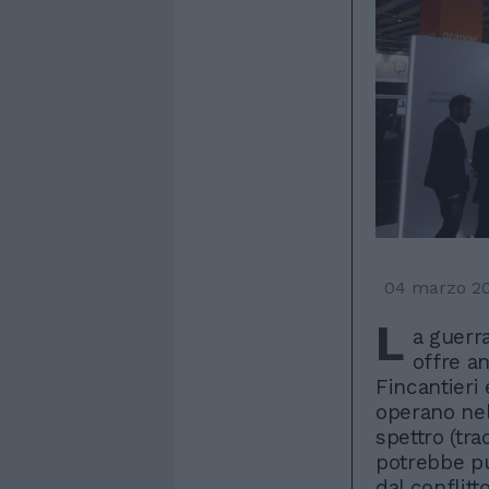
04 marzo 2
L
a guerra
offre an
Fincantieri
operano nel
spettro (tra
potrebbe pu
dal conflit