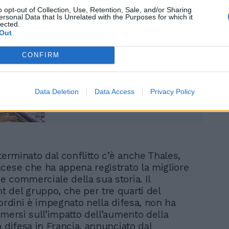
o opt-out of Collection, Use, Retention, Sale, and/or Sharing
ersonal Data that Is Unrelated with the Purposes for which it
lected.
Out
Soffia il portafoglio alla
CONFIRM
Merkel davanti alla
guardia del corpo. Il furto
imbarazza Berlino
Data Deletion
Data Access
Privacy Policy
terminato dal conflitto c’è anche Thales,
cese che ha appena registrato la migliore
 commerciale della sua storia. Il
del gruppo, che per tre quarti del
 ordini è impegnato nella difesa, non ha
imersi sull’impatto dell’aumento della
 difesa in Francia, annunciato dal