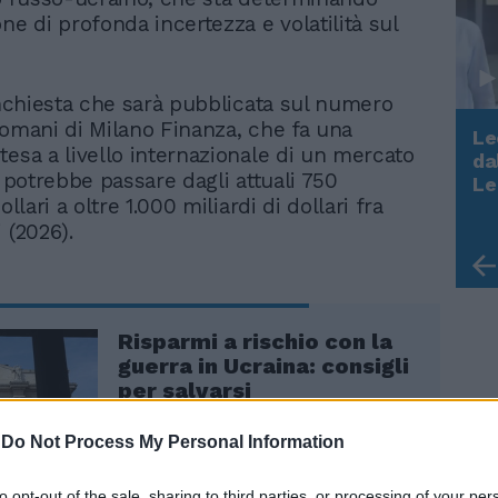
ne di profonda incertezza e volatilità sul
’inchiesta che sarà pubblicata sul numero
domani di Milano Finanza, che fa una
Le
tesa a livello internazionale di un mercato
da
Rudy Giuliani a Come States?
e potrebbe passare dagli attuali 750
Le
Trump, Meloni e la strategia
ollari a oltre 1.000 miliardi di dollari fra
americana
 (2026).
Risparmi a rischio con la
guerra in Ucraina: consigli
per salvarsi
-
Do Not Process My Personal Information
to opt-out of the sale, sharing to third parties, or processing of your per