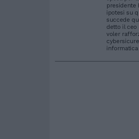
presidente 
ipotesi su 
succede que
detto il ce
voler raffor
cybersicure
informatica e