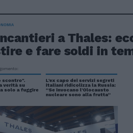
ONOMIA
ncantieri a Thales: e
tire e fare soldi in te
rgomento:
 scontro".
L'ex capo dei servizi segreti
a verità su
italiani ridicolizza la Russia:
a solo a fuggire
“Se invocano l'Olocausto
nucleare sono alla frutta”