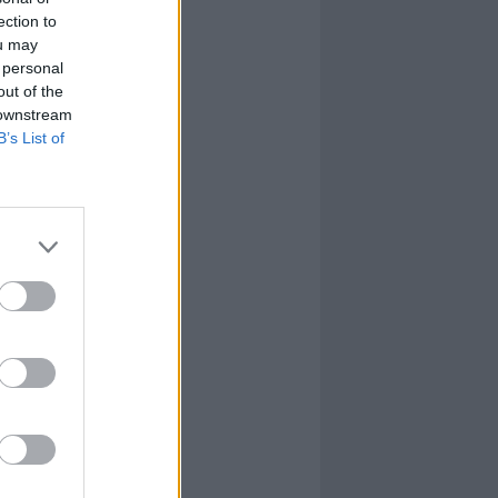
ection to
ou may
 personal
out of the
 downstream
B’s List of