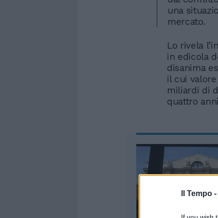
una situazio
mercato.
Lo rivela l
in edicola 
disanima es
il cui valor
miliardi di d
quattro anni
Il Tempo 
If you wish 