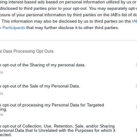
con un aumento della disoccupazione
eing interest-based ads based on personal information utilized by us or
i sopra del 5% mentre in Francia la
disclosed to third parties prior to your opt-out. You may separately opt-
losure of your personal information by third parties on the IAB’s list of
one dovrebbe salire attorno al 10%. Un
. This information may also be disclosed by us to third parties on the
IA
erto dunque anche nelle conseguenze
Participants
that may further disclose it to other third parties.
. Così Goldman Sachs apre a una soluzione,
stati del Nord europa, che consenta di
Le
le differenze delle economie che si
da
Rudy Giuliani a Come States?
Le
nei momenti estrema debolezza. "La
l Data Processing Opt Outs
Trump, Meloni e la strategia
ord-sud - si legge nel rapporto di
americana
evidenzia l'importanza di un meccanismo
o opt-out of the Sharing of my personal data.
one del rischio a livello europeo che
In
 paesi del sud dell'Europa di fornire uno
ale sufficiente durante la crisi del
o opt-out of the Sale of my Personal Data.
. Insomma i più ricchi ed efficienti
In
tano risorse a disposizione dei paesi più
to opt-out of processing my Personal Data for Targeted
sostenere la diminuzione di prodotto e di
ing.
Gli egoismi andrebbero messi da parte per
In
i, anche i più ricchi.
o opt-out of Collection, Use, Retention, Sale, and/or Sharing
ersonal Data that Is Unrelated with the Purposes for which it
lected.