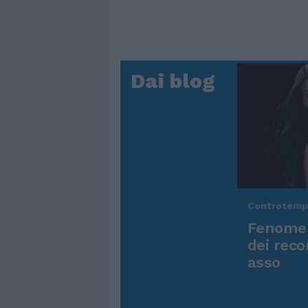
Dai blog
Controtem
Fenomen
dei reco
asso