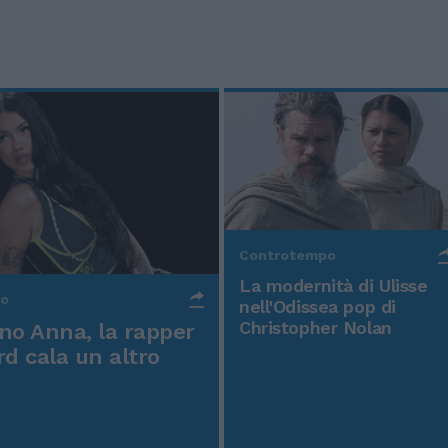
Controtempo
La modernità di Ulisse
po
nell'Odissea pop di
Christopher Nolan
o Anna, la rapper
rd cala un altro