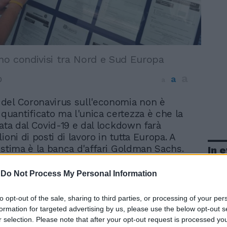
nno condivisi tra Nord e Sud Europa
a
a
0
a
 del Coronavirus sull'economia non è
quantificato ma l'unica certezza è che la
nata dal Covid-19 e dal lockdown farà
ioni di posti di lavoro in tutta Europa. A
 stima è la banca d'affari Goldman Sachs.
In 
oi analisti il tasso di disoccupazione
a potrebbe salire all'11% entro la
-
Do Not Process My Personal Information
nno con balzi particolarmente vistosi in
3%, e in Italia, dove la percentuale dei
to opt-out of the sale, sharing to third parties, or processing of your per
o potrebbe arrivare al 17%. Secondo la
formation for targeted advertising by us, please use the below opt-out s
ermania dovrebbe reagire molto meglio
r selection. Please note that after your opt-out request is processed y