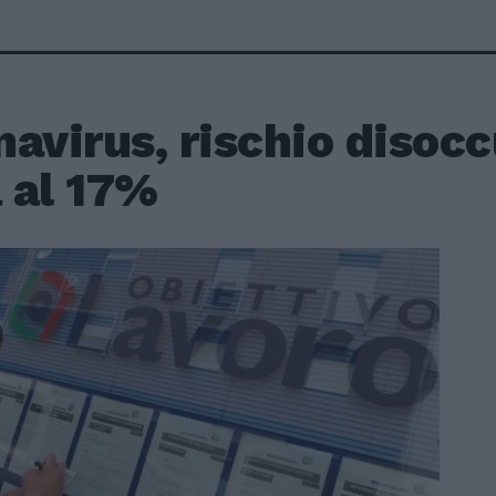
avirus, rischio disoc
a al 17%