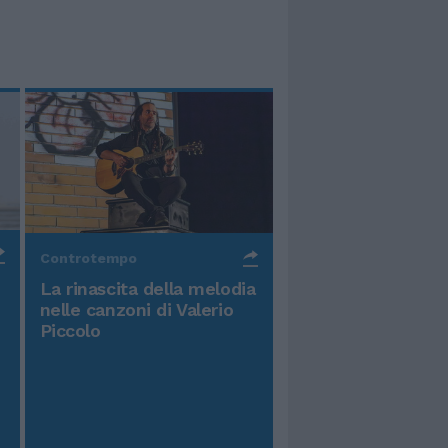
Controtempo
La rinascita della melodia
nelle canzoni di Valerio
Piccolo