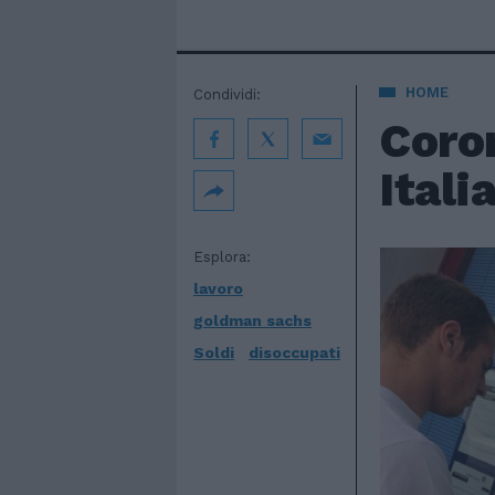
HOME
Condividi:
Coron
Itali
Esplora:
lavoro
goldman sachs
Soldi
disoccupati