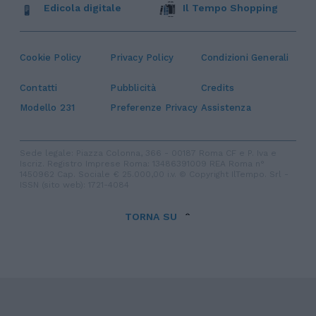
Edicola digitale
Il Tempo Shopping
Cookie Policy
Privacy Policy
Condizioni Generali
Contatti
Pubblicità
Credits
Modello 231
Preferenze Privacy
Assistenza
Sede legale: Piazza Colonna, 366 - 00187 Roma CF e P. Iva e
Iscriz. Registro Imprese Roma: 13486391009 REA Roma n°
1450962 Cap. Sociale € 25.000,00 i.v. © Copyright IlTempo. Srl -
ISSN (sito web): 1721-4084
TORNA SU