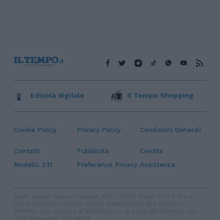
Edicola digitale
Il Tempo Shopping
Cookie Policy
Privacy Policy
Condizioni Generali
Contatti
Pubblicità
Credits
Modello 231
Preferenze Privacy
Assistenza
Sede legale: Piazza Colonna, 366 - 00187 Roma CF e P. Iva e
Iscriz. Registro Imprese Roma: 13486391009 REA Roma n°
1450962 Cap. Sociale € 25.000,00 i.v. © Copyright IlTempo. Srl -
ISSN (sito web): 1721-4084