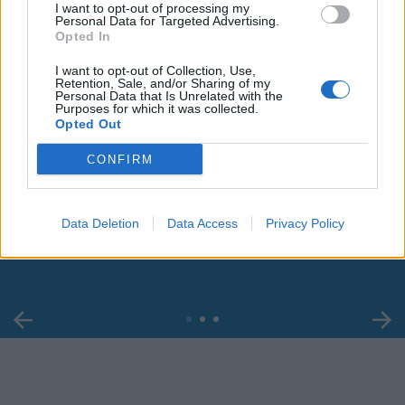
I want to opt-out of processing my
Personal Data for Targeted Advertising.
Opted In
I want to opt-out of Collection, Use,
Retention, Sale, and/or Sharing of my
Personal Data that Is Unrelated with the
Purposes for which it was collected.
Opted Out
CONFIRM
00:00
01:16
Leonardo Maria Del Vecchio dall'ex compagna
Data Deletion
Data Access
Privacy Policy
in ospedale. Le dichiarazioni ai giornalisti