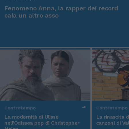
Fenomeno Anna, la rapper dei record
cala un altro asso
Controtempo
Controtempo
La modernità di Ulisse
La rinascita 
nell'Odissea pop di Christopher
canzoni di Va
Nolan