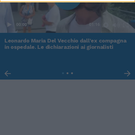
00:00
01:16
Leonardo Maria Del Vecchio dall'ex compagna
in ospedale. Le dichiarazioni ai giornalisti