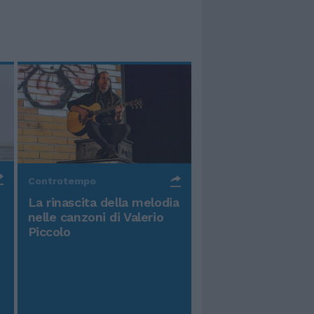
Controtempo
La rinascita della melodia
nelle canzoni di Valerio
Piccolo