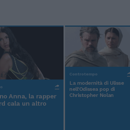
Controtempo
La modernità di Ulisse
po
nell'Odissea pop di
Christopher Nolan
o Anna, la rapper
rd cala un altro