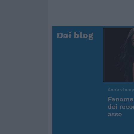
Dai blog
Controtem
Fenomen
dei reco
asso