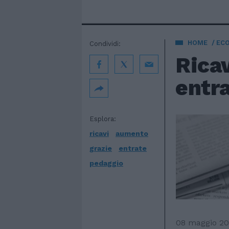
HOME
EC
Condividi:
Ricav
entr
Esplora:
ricavi
aumento
grazie
entrate
pedaggio
08 maggio 2