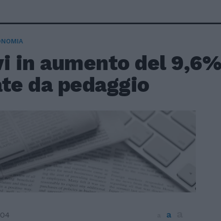
ONOMIA
i in aumento del 9,6% 
ate da pedaggio
a
a
004
a