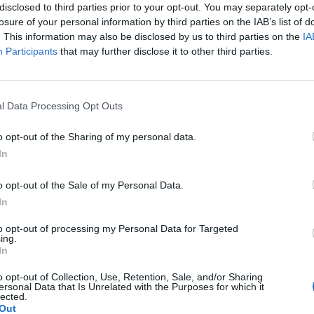
disclosed to third parties prior to your opt-out. You may separately opt-
di euro per gli introiti dalle aree di servizio
losure of your personal information by third parties on the IAB’s list of
el rinnovo degli affidamenti delle stesse,
. This information may also be disclosed by us to third parties on the
IA
o dell' attività operativa di europpass che
Participants
that may further disclose it to other third parties.
to per 22,4 milioni di euro circa. In salita
to del lavoro netto (122,2 milioni di euro),
Le
emento pari a 2,4 milioni di euro (+2,0%).
da
l Data Processing Opt Outs
Rudy Giuliani a Come States?
Le
Trump, Meloni e la strategia
o opt-out of the Sharing of my personal data.
americana
In
o opt-out of the Sale of my Personal Data.
In
to opt-out of processing my Personal Data for Targeted
ing.
In
o opt-out of Collection, Use, Retention, Sale, and/or Sharing
ersonal Data that Is Unrelated with the Purposes for which it
lected.
Out