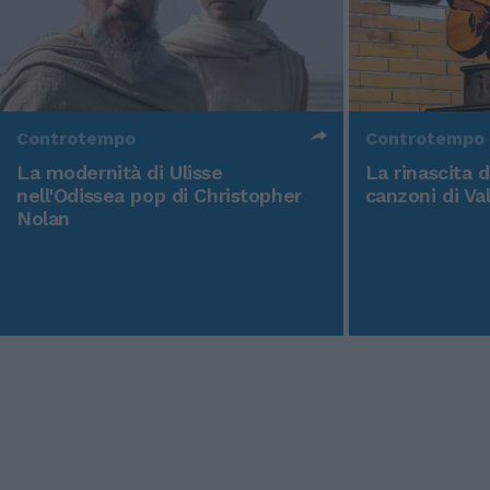
Controtempo
Controtempo
La modernità di Ulisse
La rinascita 
nell'Odissea pop di Christopher
canzoni di Va
Nolan