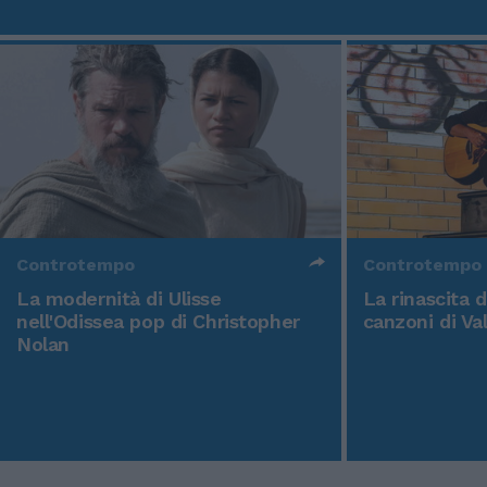
Controtempo
Controtempo
La modernità di Ulisse
La rinascita 
nell'Odissea pop di Christopher
canzoni di Va
Nolan