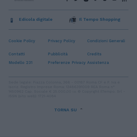
Edicola digitale
Il Tempo Shopping
Cookie Policy
Privacy Policy
Condizioni Generali
Contatti
Pubblicità
Credits
Modello 231
Preferenze Privacy
Assistenza
Sede legale: Piazza Colonna, 366 - 00187 Roma CF e P. Iva e
Iscriz. Registro Imprese Roma: 13486391009 REA Roma n°
1450962 Cap. Sociale € 25.000,00 i.v. © Copyright IlTempo. Srl -
ISSN (sito web): 1721-4084
TORNA SU