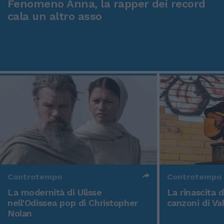
Fenomeno Anna, la rapper dei record
cala un altro asso
Controtempo
Controtempo
La modernità di Ulisse
La rinascita 
nell'Odissea pop di Christopher
canzoni di Va
Nolan